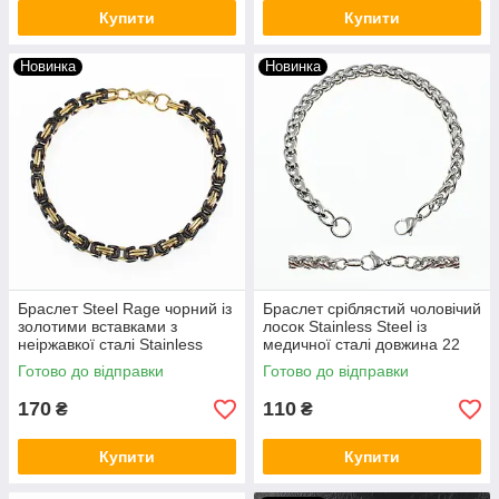
Купити
Купити
Новинка
Новинка
Браслет Steel Rage чорний із
Браслет сріблястий чоловічий
золотими вставками з
лосок Stainless Steel із
неіржавкої сталі Stainless
медичної сталі довжина 22
Steel довжина 22 см. ширина
см ширина 7 мм
Готово до відправки
Готово до відправки
5 мм.
170
110
₴
₴
Купити
Купити