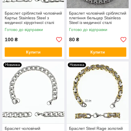
Браслет сріблястий чоловічий
Браслет чоловічий сріблястий
Картьє Stainless Steel з
плетіння бельцер Stainless
медичної хірургічної сталі
Steel із медичної сталі
довжина 22 см ширина 10 мм
довжина 22 см ширина 4 мм
Готово до відправки
Готово до відправки
100
80
₴
₴
Купити
Купити
Новинка
Новинка
Браслет чоловічий
Браслет Steel Rage золотий