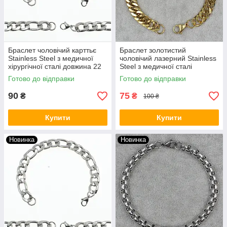
Браслет чоловічий карттьє
Браслет золотистий
Stainless Steel з медичної
чоловічий лазерний Stainless
хірургічної сталі довжина 22
Steel з медичної сталі
см ширина 7 мм срібло
довжина 22 см ширина 8 мм
Готово до відправки
Готово до відправки
90
75
₴
₴
100 ₴
Купити
Купити
Новинка
Новинка