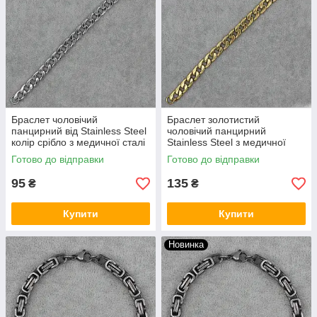
Браслет чоловічий
Браслет золотистий
панцирний від Stainless Steel
чоловічий панцирний
колір срібло з медичної сталі
Stainless Steel з медичної
довжина 22 см ширина 10 мм
сталі довжина 22 см ширина
Готово до відправки
Готово до відправки
10 мм
95
135
₴
₴
Купити
Купити
Новинка