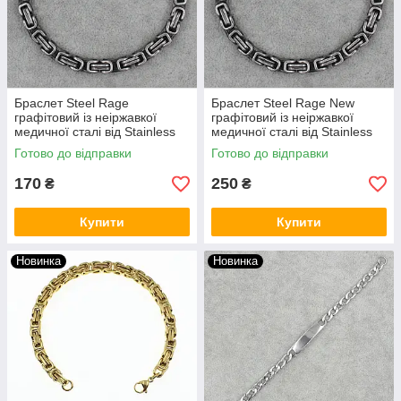
Браслет Steel Rage
Браслет Steel Rage New
графітовий із неіржавкої
графітовий із неіржавкої
медичної сталі від Stainless
медичної сталі від Stainless
Steel 316L довжина 22 см
Steel 22 см. ширина 10 мм.
Готово до відправки
Готово до відправки
ширина 8 мм
170
250
₴
₴
Купити
Купити
Новинка
Новинка