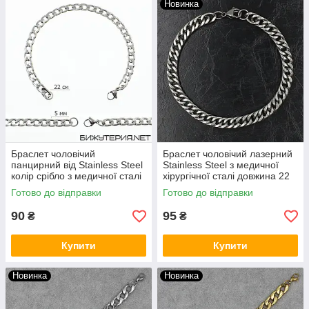
Новинка
Браслет чоловічий
Браслет чоловічий лазерний
панцирний від Stainless Steel
Stainless Steel з медичної
колір срібло з медичної сталі
хірургічної сталі довжина 22
довжина 22 см ширина 8 мм
см ширина 6 мм срібло
Готово до відправки
Готово до відправки
90
95
₴
₴
Купити
Купити
Новинка
Новинка