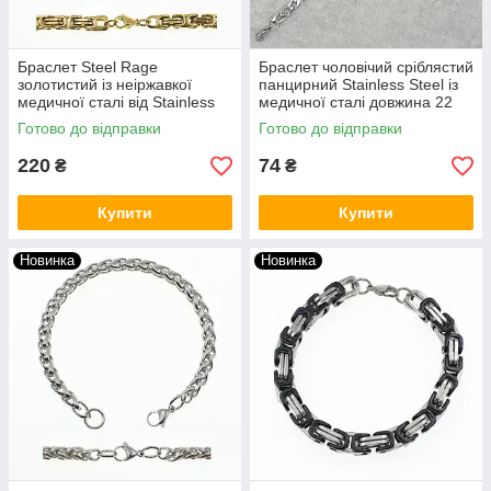
Браслет Steel Rage
Браслет чоловічий сріблястий
золотистий із неіржавкої
панцирний Stainless Steel із
медичної сталі від Stainless
медичної сталі довжина 22
Steel довжина 22 см. ширина
см ширина 5 мм пластина
Готово до відправки
Готово до відправки
9 мм.
220
74
₴
₴
Купити
Купити
Новинка
Новинка