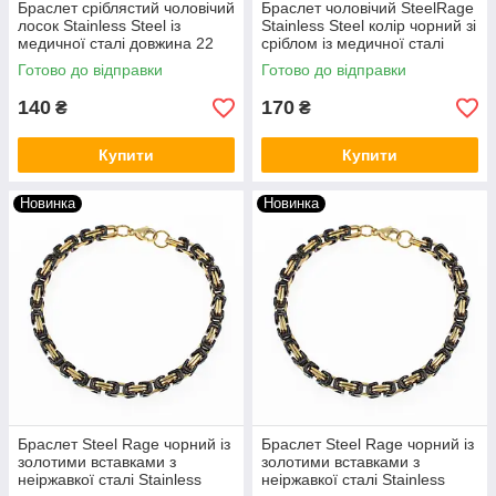
Браслет сріблястий чоловічий
Браслет чоловічий SteelRage
лосок Stainless Steel із
Stainless Steel колір чорний зі
медичної сталі довжина 22
сріблом із медичної сталі
см ширина 10 мм
довжина 22 см ширина 8 мм
Готово до відправки
Готово до відправки
140
170
₴
₴
Купити
Купити
Новинка
Новинка
Браслет Steel Rage чорний із
Браслет Steel Rage чорний із
золотими вставками з
золотими вставками з
неіржавкої сталі Stainless
неіржавкої сталі Stainless