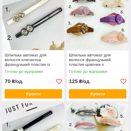
Шпилька автомат для
Шпилька автомат для
волосся елегантна
волосся французький
французький пластик із
пластик-цовочки з
кристалами розмір 11 см
кристалами різні кольори
Готово до відправки
Готово до відправки
висота 1.5 см 1 штука
розмір 9 см висота 4 см 1 шт.
70
125
₴/од.
₴/од.
Купити
Купити