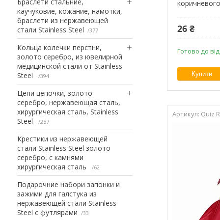
Браслети стальние,
коричневого
каучуковие, кожание, намотки,
браслети из нержавеющей
26 ₴
стали Stainless Steel
377
Кольца колечки перстни,
Готово до ві
золото серебро, из ювелирной
медицинской стали от Stainless
Купити
Steel
394
Цепи цепочки, золото
серебро, нержавеющая сталь,
хирургическая сталь, Stainless
Quiz 
Steel
257
Крестики из нержавеющей
стали Stainless Steel золото
серебро, с камнями
хирургическая сталь
62
Подарочние набори запонки и
зажими для галстука из
нержавеющей стали Stainless
Steel с футлярами
33