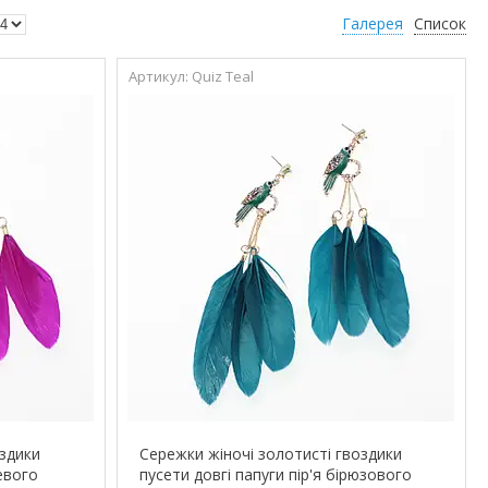
Галерея
Список
Quiz Teal
оздики
Сережки жіночі золотисті гвоздики
жевого
пусети довгі папуги пір'я бірюзового