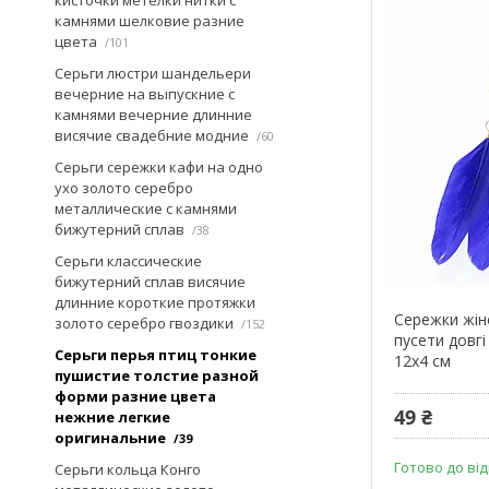
камнями шелковие разние
цвета
101
Серьги люстри шандельери
вечерние на выпускние с
камнями вечерние длинние
висячие свадебние модние
60
Серьги сережки кафи на одно
ухо золото серебро
металлические с камнями
бижутерний сплав
38
Серьги классические
бижутерний сплав висячие
длинние короткие протяжки
Сережки жін
золото серебро гвоздики
152
пусети довгі
Серьги перья птиц тонкие
12х4 см
пушистие толстие разной
форми разние цвета
49 ₴
нежние легкие
оригинальние
39
Готово до ві
Серьги кольца Конго