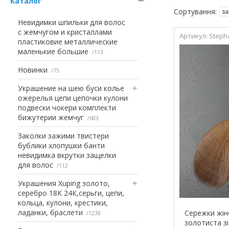
Каталог
Невидимки шпильки для волос
с жемчугом и кристаллами
Steph
пластиковие металлические
маленькие большие
113
Новинки
75
Украшение на шею буси колье
ожерелья цепи цепочки кулони
подвески чокери комплекти
бижутерии жемчуг
683
Заколки зажими твистери
бублики хлопушки банти
невидимка вкрутки защелки
для волос
112
Украшения Xuping золото,
серебро 18К 24К,серьги, цепи,
кольца, кулони, крестики,
ладанки, браслети
Сережки жіно
1238
золотиста зі