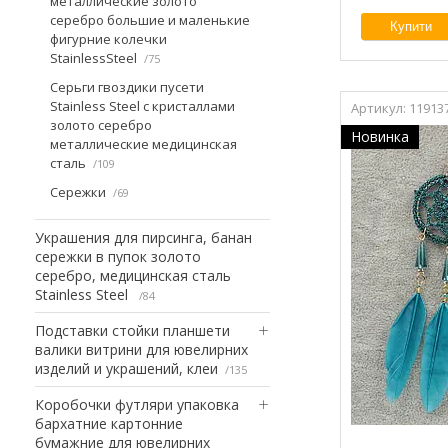
металлические золото
серебро большие и маленькие
Купити
фигурние колечки
StainlessSteel
75
Серьги гвоздики пусети
Stainless Steel с кристаллами
11913
золото серебро
Новинка
металлические медицинская
сталь
109
Сережки
69
Украшения для пирсинга, банан
сережки в пупок золото
серебро, медицинская сталь
Stainless Steel
84
Подставки стойки планшети
валики витрини для ювелирних
изделий и украшений, клеи
135
Коробочки футляри упаковка
бархатние картонние
бумажние для ювелирних