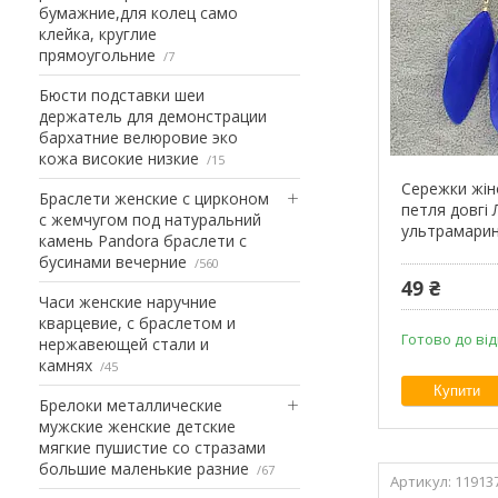
бумажние,для колец само
клейка, круглие
прямоугольние
7
Бюсти подставки шеи
держатель для демонстрации
бархатние велюровие эко
кожа високие низкие
15
Сережки жіно
Браслети женские с цирконом
петля довгі 
с жемчугом под натуральний
ультрамарин
камень Pandora браслети с
бусинами вечерние
560
49 ₴
Часи женские наручние
кварцевие, с браслетом и
Готово до ві
нержавеющей стали и
камнях
45
Купити
Брелоки металлические
мужские женские детские
мягкие пушистие со стразами
большие маленькие разние
67
11913