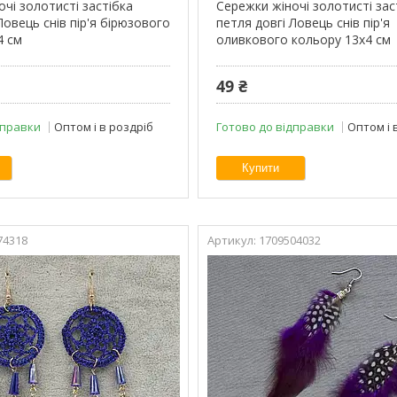
чі золотисті застібка
Сережки жіночі золотисті зас
Ловець снів пір'я бірюзового
петля довгі Ловець снів пір'я
4 см
оливкового кольору 13х4 см
49 ₴
дправки
Оптом і в роздріб
Готово до відправки
Оптом і 
Купити
74318
1709504032