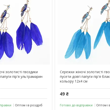
очі золотисті гвоздики
Сережки жіночі золотисті гв
 папуги пір'я ультрамарин
пусети довгі папуги пір'я бла
кольору 12х4 см
49 ₴
дправки
Оптом і в роздріб
Готово до відправки
Оптом і 