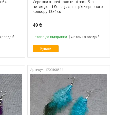
тібка
Сережки жіночі золотисті застібка
петля довгі Ловець снів пір'я червоного
кольору 13х4 см
49 ₴
в роздріб
Готово до відправки
Оптом і в роздріб
Купити
1709508524