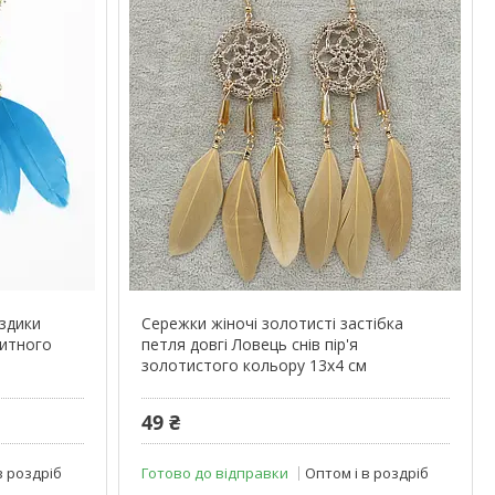
оздики
Сережки жіночі золотисті застібка
китного
петля довгі Ловець снів пір'я
золотистого кольору 13х4 см
49 ₴
в роздріб
Готово до відправки
Оптом і в роздріб