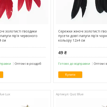
очі золотисті гвоздики
Сережки жіночі золотисті гв
 папуги пір'я червоного
пусети довгі папуги пір'я чор
4 см
кольору 12х4 см
49 ₴
дправки
Оптом і в роздріб
Готово до відправки
Оптом і 
Купити
lue Lux
Quiz Blue