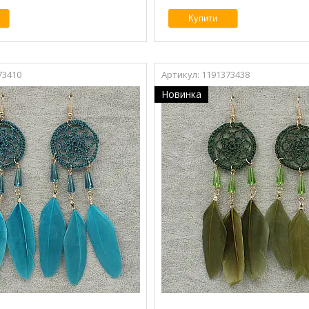
Купити
73410
1191373438
Новинка