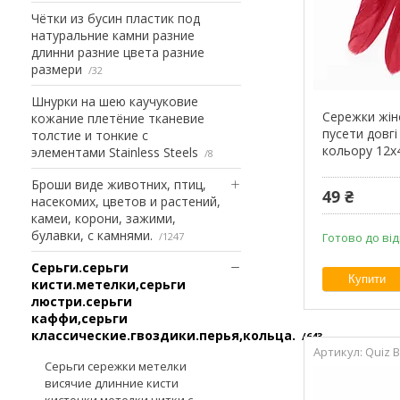
Чётки из бусин пластик под
натуральние камни разние
длинни разние цвета разние
размери
32
Шнурки на шею каучуковие
Сережки жін
кожание плетёние тканевие
пусети довгі
толстие и тонкие с
кольору 12х
элементами Stainless Steels
8
Броши виде животних, птиц,
49 ₴
насекомих, цветов и растений,
камеи, корони, зажими,
булавки, с камнями.
1247
Готово до ві
Серьги.серьги
Купити
кисти.метелки,серьги
люстри.серьги
каффи,серьги
классические.гвоздики.перья,кольца.
643
Quiz B
Серьги сережки метелки
висячие длинние кисти
кисточки метелки нитки с