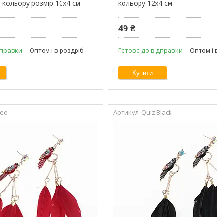
 кольору розмір 10х4 см
кольору 12х4 см
49 ₴
дправки
Оптом і в роздріб
Готово до відправки
Оптом і 
Купити
Red
Quiz Black