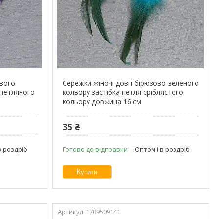
ового
Сережки жіночі довгі бірюзово-зеленого
 петляного
кольору застібка петля сріблястого
кольору довжина 16 см
35 ₴
в роздріб
Готово до відправки
Оптом і в роздріб
Купити
1709509141