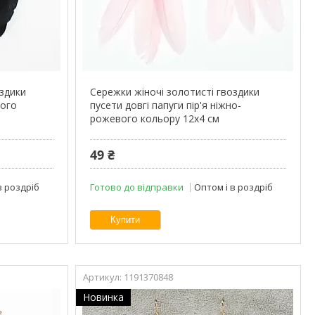
оздики
Сережки жіночі золотисті гвоздики
ного
пусети довгі папуги пір'я ніжно-
рожевого кольору 12х4 см
49 ₴
в роздріб
Готово до відправки
Оптом і в роздріб
Купити
1191370848
Новинка