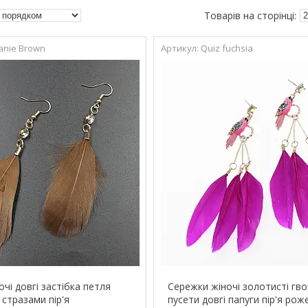
anie Brown
Quiz fuchsia
чі довгі застібка петля
Сережки жіночі золотисті гв
 стразами пір'я
пусети довгі папуги пір'я ро