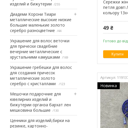
Сережки жіно
изделий и бижутерии
255
петля довгі 
кольору 13х
Диадеми Корони Тиари
металлические высокие низкие
большие маленькие золото
49 ₴
серебро разноцветние
44
Украшение для волос веточки
Готово до ві
для прически свадебние
вечерние металлические с
Купити
хрустальними камушками
169
Украшение гребешки для волос
для создания причесок
11913
металлические золото
серебро с кристаллами
123
Новинка
Мешочки подарочние для
ювелирних изделий и
бижутерии органза бархат лен
мешковина большие
130
Ценники для изделий,бирки на
резинке, картонно-