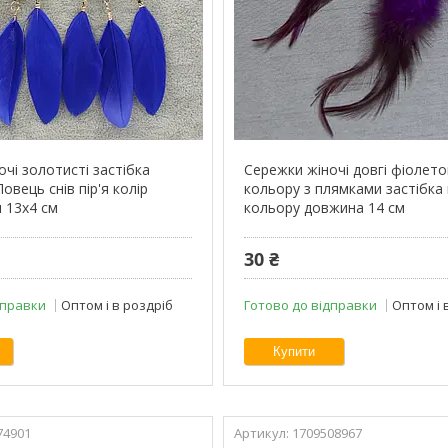
чі золотисті застібка
Сережки жіночі довгі фіолет
Ловець снів пір'я колір
кольору з плямками застібка
 13х4 см
кольору довжина 14 см
30 ₴
дправки
Оптом і в роздріб
Готово до відправки
Оптом і 
Купити
74901
1709508967