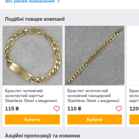
Всі умови повернення
Подібні товари компанії
Браслет чоловічий
Браслет золотистий
Брас
золотистий карттьє
чоловічий панцирний
золо
Stainless Steel з медичної
Stainless Steel з медичної
картт
сталі довжина 22 см
сталі довжина 22 см
меди
115
110
120
₴
₴
ширина 7 мм пластина
ширина 8 мм
23 с
Купити
Купити
Акційні пропозиції та новинки