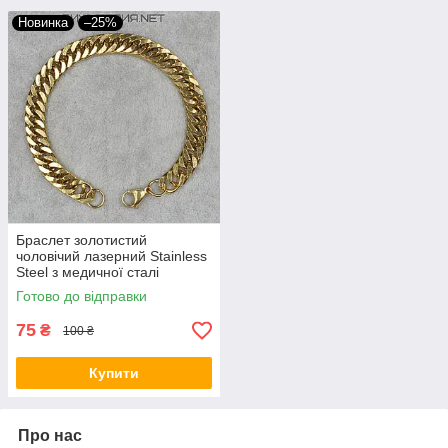
Новинка
–25%
Браслет золотистий
чоловічий лазерний Stainless
Steel з медичної сталі
довжина 22 см ширина 8 мм
Готово до відправки
75
₴
100 ₴
Купити
Про нас