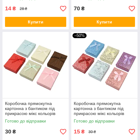
шт. мікс кольорів
12 шт.
14
70
₴
₴
28 ₴
Купити
Купити
–50%
Коробочка прямокутна
Коробочка прямокутна
картонна з бантиком під
картонна з бантиком під
прикрасою мікс кольорів
прикрасою мікс кольорів
розмір 7/9/3 см паковання 12
розмір 7/9/3 см паковання 12
Готово до відправки
Готово до відправки
штук
штук
30
15
₴
₴
30 ₴