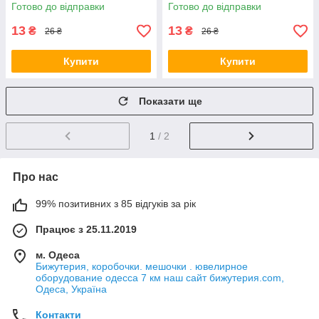
розмір 8/5/3 см паковання 24
розмір 8/5/3 см паковання 24
Готово до відправки
Готово до відправки
штук
штук
13
13
₴
₴
26 ₴
26 ₴
Купити
Купити
Показати ще
1
/ 2
Про нас
99% позитивних з 85 відгуків за рік
Працює з 25.11.2019
м. Одеса
Бижутерия, коробочки. мешочки . ювелирное
оборудование одесса 7 км наш сайт бижутерия.com,
Одеса, Україна
Контакти