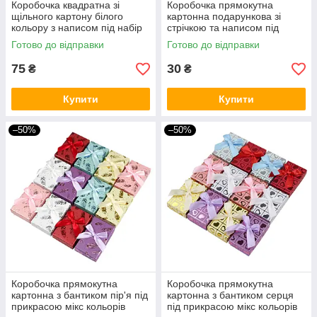
Коробочка квадратна зі
Коробочка прямокутна
щільного картону білого
картонна подарункова зі
кольору з написом під набір
стрічкою та написом під
прикрас розмір 10х10х3.5 см
набір розмір 8/5/3 см 24 шт. в
Готово до відправки
Готово до відправки
пакованні
75
30
₴
₴
Купити
Купити
–50%
–50%
Коробочка прямокутна
Коробочка прямокутна
картонна з бантиком пір'я під
картонна з бантиком серця
прикрасою мікс кольорів
під прикрасою мікс кольорів