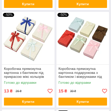
Купити
Купити
–50%
–50%
Коробочка прямокутна
Коробочка прямокутна
картонна з бантиком під
картонна подарункова з
прикрасою мікс кольорів
бантиком і візерунками під
розмір 7/9/2.5 см упаковка 12
набір розмір 8/5/2.5 см 24 шт.
Готово до відправки
Готово до відправки
штук
в пакованні
13
15
₴
₴
26 ₴
30 ₴
Купити
Купити