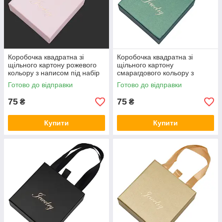
Коробочка квадратна зі
Коробочка квадратна зі
щільного картону рожевого
щільного картону
кольору з написом під набір
смарагдового кольору з
прикрас розмір 10х10х3.5 см
написом під набір прикрас
Готово до відправки
Готово до відправки
розмір 10х10х3.5 см
75
75
₴
₴
Купити
Купити