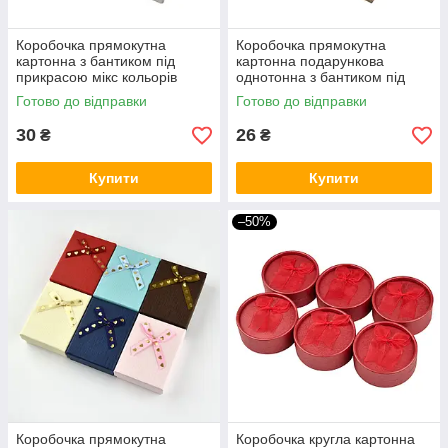
Коробочка прямокутна
Коробочка прямокутна
картонна з бантиком під
картонна подарункова
прикрасою мікс кольорів
однотонна з бантиком під
розмір 7/9/3 см паковання 12
набір розмір 7/9/3 см 12 шт. в
Готово до відправки
Готово до відправки
штук
пакованні
30
26
₴
₴
Купити
Купити
–50%
Коробочка прямокутна
Коробочка кругла картонна