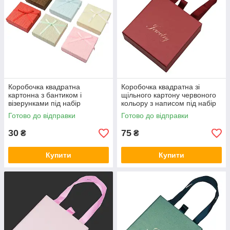
Коробочка квадратна
Коробочка квадратна зі
картонна з бантиком і
щільного картону червоного
візерунками під набір
кольору з написом під набір
прикрас розмір 9/9/3 см 12
прикрас розмір 10х10х3.5 см
Готово до відправки
Готово до відправки
шт. мікс кольорів
30
75
₴
₴
Купити
Купити