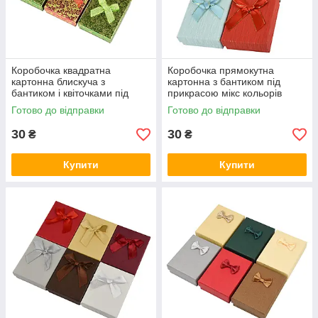
Коробочка квадратна
Коробочка прямокутна
картонна блискуча з
картонна з бантиком під
бантиком і квіточками під
прикрасою мікс кольорів
набір розмір 9/7/3 см 12 шт. в
розмір 7/9/3 см паковання 12
Готово до відправки
Готово до відправки
пакованні
штук
30
30
₴
₴
Купити
Купити