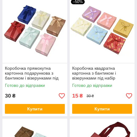
–50%
Коробочка прямокутна
Коробочка квадратна
картонна подарункова з
картонна з бантиком і
бантиком і візерунками під
візерунками під набір
набір розмір 8/5/3 см 24 шт. в
прикрас розмір 9/9/3 см 12
Готово до відправки
Готово до відправки
пакованні
шт. мікс кольорів
30
15
₴
₴
30 ₴
Купити
Купити