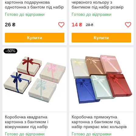
картонна подарункова
червоного кольору з
однотонна з бантом під набір
бантиком під набір розмір
розмір 7/9/3 см 12 шт. в
8.3/8.3/3.5 см 12 штук в
Готово до відправки
Готово до відправки
упаковці
пакованні
26
14
₴
₴
28 ₴
Купити
Купити
–50%
Коробочка квадратна
Коробочка прямокутна
картонна з бантиком і
картонна з бантиком під
візерунками під набір
набір прикрас мікс кольорів
прикрас розмір 9/9/3 см 12
розмір 16/12/3 см упаковка
Готово до відправки
Готово до відправки