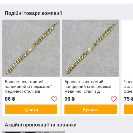
Подібні товари компанії
Браслет золотистий
Браслет золотистий
Чоло
панцирний із неіржавкої
панцирний із неіржавкої
з ел
медичної сталі від
медичної сталі від
Stee
Stainless Steel довжина 22
Stainless Steel довжина 22
кара
86
98
75
₴
₴
см ширина 10 мм
см ширина 11 мм
шири
Купити
Купити
Акційні пропозиції та новинки