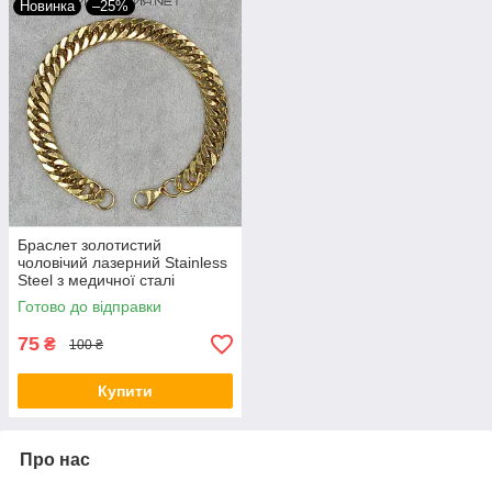
Новинка
–25%
Браслет золотистий
чоловічий лазерний Stainless
Steel з медичної сталі
довжина 22 см ширина 8 мм
Готово до відправки
75
₴
100 ₴
Купити
Про нас