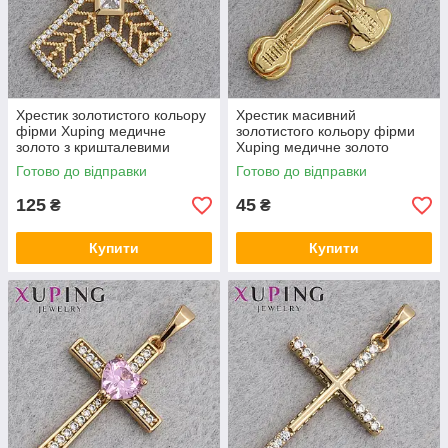
Хрестик золотистого кольору
Хрестик масивний
фірми Xuping медичне
золотистого кольору фірми
золото з кришталевими
Xuping медичне золото
стразами розмір виробу
розмір виробу 43х25 мм
Готово до відправки
Готово до відправки
33х25 мм
125
45
₴
₴
Купити
Купити