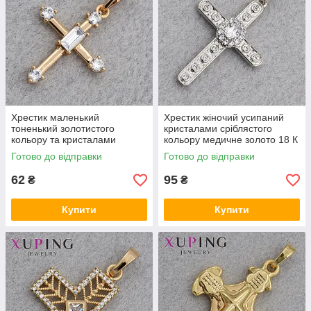
Хрестик маленький
Хрестик жіночий усипаний
тоненький золотистого
кристалами сріблястого
кольору та кристалами
кольору медичне золото 18 К
медичне золото 18 К розмір
розмір виробу 35х20 мм
Готово до відправки
Готово до відправки
виробу 25х16 мм
62
95
₴
₴
Купити
Купити