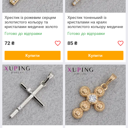
Хрестик із рожевим серцем
Хрестик тоненький із
золотистого кольору та
кристалами на краях
кристалами медичне золото
золотистого кольору медичне
18 К розмір виробу 33х17 мм
золото 18 К розмір виробу
Готово до відправки
Готово до відправки
40х24 мм
72
85
₴
₴
Купити
Купити