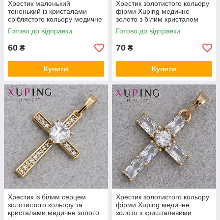
Хрестик маленький
Хрестик золотистого кольору
тоненький із кристалами
фірми Xuping медичне
сріблястого кольору медичне
золото з білим кристалом
золото 18 К розмір виробу
розмір виробу 20х14 мм
Готово до відправки
Готово до відправки
30х15 мм
60
70
₴
₴
Купити
Купити
Хрестик із білим серцем
Хрестик золотистого кольору
золотистого кольору та
фірми Xuping медичне
кристалами медичне золото
золото з кришталевими