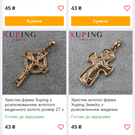
45
43
₴
₴
Купити
Купити
Хрестик фірми Xuping з
Хрестик золотої фірми
розпилюванням золотого
Xuping Jewelry з
медичного золото розмір 27 х
розплетенням медичне
15 мм
золото розмір 25 х 15 мм
Готово до відправки
Готово до відправки
43
45
₴
₴