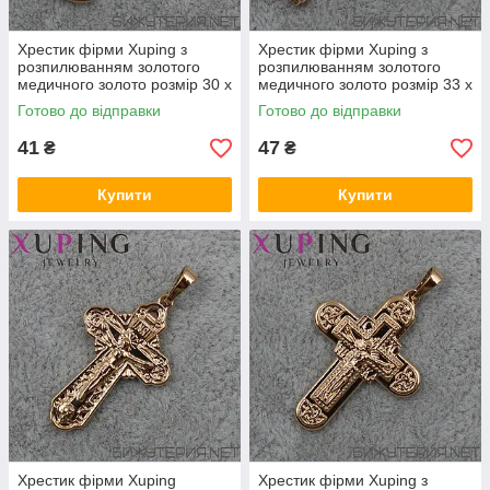
Хрестик фірми Xuping з
Хрестик фірми Xuping з
розпилюванням золотого
розпилюванням золотого
медичного золото розмір 30 х
медичного золото розмір 33 х
19 мм
18 мм
Готово до відправки
Готово до відправки
41
47
₴
₴
Купити
Купити
Хрестик фірми Xuping
Хрестик фірми Xuping з