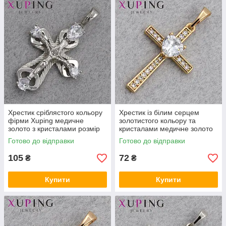
Хрестик сріблястого кольору
Хрестик із білим серцем
фірми Xuping медичне
золотистого кольору та
золото з кристалами розмір
кристалами медичне золото
виробу 26х8 мм
18 К розмір виробу 33х17 мм
Готово до відправки
Готово до відправки
105
72
₴
₴
Купити
Купити