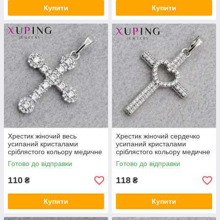
Купити
Купити
Хрестик жіночий весь
Хрестик жіночий сердечко
усипаний кристалами
усипаний кристалами
сріблястого кольору медичне
сріблястого кольору медичне
золото 18 К розмір виробу
золото 18 К розмір виробу
Готово до відправки
Готово до відправки
35х20 мм
35х20 мм
110
118
₴
₴
Купити
Купити