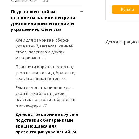
Stainless Steel
84
Купити
Подставки стойки
планшети валики витрини
для ювелирних изделий и
украшений, клеи
135
Клеи для ремонта и сборки
Демонстрацион
украшений, металла, камней,
страз, пластика и других
материалов
5
Планшети бархат, велюр под
украшения, кольца, браслети,
серьги разних цветов
72
Руки демонстрационние для
украшения бархат, акрил,
пластик под кольца, браслети
и аксессуари
7
Демонстрационние круглие
подставки с батарейками
вращающиеся для
презентации украшений
4