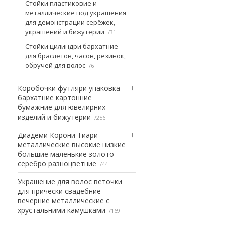
Стойки пластиковие и
металлические под украшения
для демонстрации серёжек,
украшений и бижутерии
31
Стойки цилиндри бархатние
для браслетов, часов, резинок,
обручей для волос
6
Коробочки футляри упаковка
бархатние картонние
бумажние для ювелирних
изделий и бижутерии
256
Диадеми Корони Тиари
металлические высокие низкие
большие маленькие золото
серебро разноцветние
44
Украшение для волос веточки
для прически свадебние
вечерние металлические с
хрустальними камушками
169