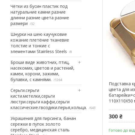
Чётки из бусин пластик под
натуральние камни разние
длинни разние цвета разние
размери
32
Шнурки на шею каучуковие
кожание плетёние тканевие
толстие и тонкие с
элементами Stainless Steels
8
Броши виде животних, птиц,
насекомих, цветов и растений,
камеи, корони, зажими,
булавки, с камнями.
1264
Подставка к
цвета для и
Серьги.серьги
батарейки+
кисти.метелки,серьги
110Х110Х50
люстри.серьги каффи,серьги
классические.гвоздики.перья,кольца.
643
300 ₴
Украшения для пирсинга, банан
сережки в пупок золото
серебро, медицинская сталь
Готово до ві