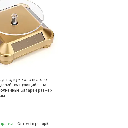
руг подиум золотистого
зделий вращающийся на
солнечные батареи размер
 мм
дправки
Оптом і в роздріб