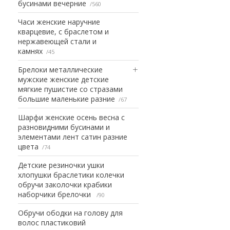
бусинами вечерние
560
Часи женские наручние
кварцевие, с браслетом и
нержавеющей стали и
камнях
45
Брелоки металлические
мужские женские детские
мягкие пушистие со стразами
большие маленькие разние
67
Шарфи женские осень весна с
разновидними бусинами и
элементами лент сатин разние
цвета
74
Детские резиночки ушки
хлопушки браслетики колечки
обручи заколочки крабики
наборчики брелочки
90
Обручи ободки на голову для
волос пластиковий