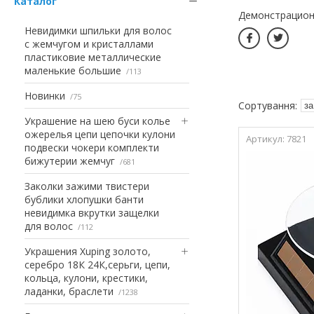
Каталог
Демонстрацион
Невидимки шпильки для волос
с жемчугом и кристаллами
пластиковие металлические
маленькие большие
113
Новинки
75
Украшение на шею буси колье
ожерелья цепи цепочки кулони
7821
подвески чокери комплекти
бижутерии жемчуг
681
Заколки зажими твистери
бублики хлопушки банти
невидимка вкрутки защелки
для волос
112
Украшения Xuping золото,
серебро 18К 24К,серьги, цепи,
кольца, кулони, крестики,
ладанки, браслети
1238