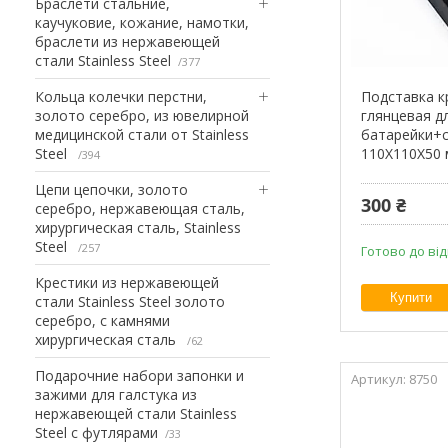
Браслети стальние,
каучуковие, кожание, намотки,
браслети из нержавеющей
стали Stainless Steel
377
Кольца колечки перстни,
Подставка к
золото серебро, из ювелирной
глянцевая д
медицинской стали от Stainless
батарейки+
Steel
110Х110Х50
394
Цепи цепочки, золото
300 ₴
серебро, нержавеющая сталь,
хирургическая сталь, Stainless
Steel
257
Готово до ві
Крестики из нержавеющей
Купити
стали Stainless Steel золото
серебро, с камнями
хирургическая сталь
62
Подарочние набори запонки и
8750
зажими для галстука из
нержавеющей стали Stainless
Steel с футлярами
33