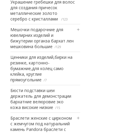
Украшение гребешки для волос
для создания причесок
металлические золото
серебро с кристаллами
123
Мешочки подарочние для
ювелирних изделий и
бижутерии органза бархат лен
мешковина большие
129
Ценники для изделий,бирки на
резинке, картонно-
бумажние,для колец само
клейка, круглие
прямоугольние
7
Бюсти подставки шеи
держатель для демонстрации
бархатние велюровие эко
кожа високие низкие
15
Браслети женские с цирконом
с жемчугом под натуральний
камень Pandora браслети с