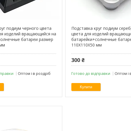
руг подиум черного цвета
Подставка круг подиум сере
ля изделий вращающийся на
цвета для изделий вращающи
солнечные батареи размер
батарейки+солнечные батар
 мм
110Х110Х50 мм
300 ₴
дправки
Оптом і в роздріб
Готово до відправки
Оптом і 
Купити