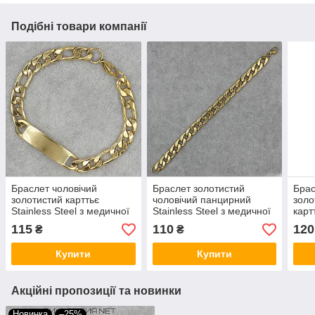
Подібні товари компанії
Браслет чоловічий
Браслет золотистий
Брас
золотистий карттьє
чоловічий панцирний
золо
Stainless Steel з медичної
Stainless Steel з медичної
картт
сталі довжина 22 см
сталі довжина 22 см
меди
115
110
120
₴
₴
ширина 7 мм пластина
ширина 8 мм
23 с
Купити
Купити
Акційні пропозиції та новинки
Новинка
–25%