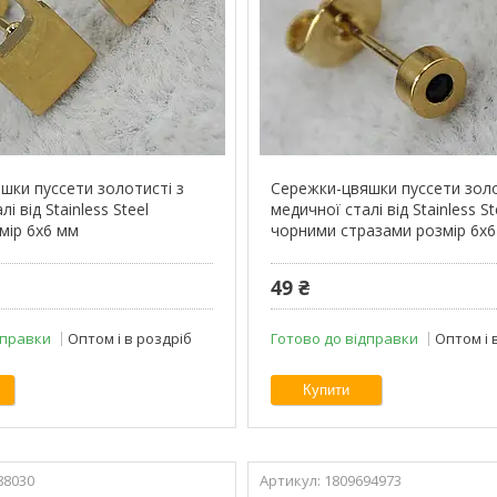
шки пуссети золотисті з
Сережки-цвяшки пуссети золо
і від Stainless Steel
медичної сталі від Stainless St
мір 6х6 мм
чорними стразами розмір 6х
49 ₴
дправки
Оптом і в роздріб
Готово до відправки
Оптом і 
Купити
88030
1809694973