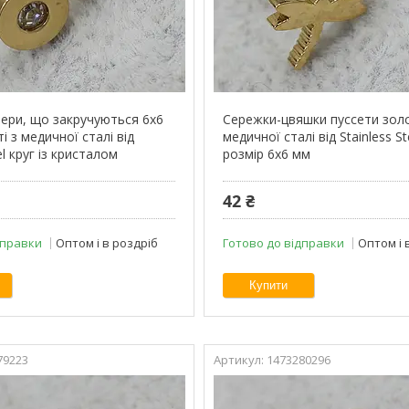
ери, що закручуються 6х6
Сережки-цвяшки пуссети золо
і з медичної сталі від
медичної сталі від Stainless S
el круг із кристалом
розмір 6х6 мм
42 ₴
дправки
Оптом і в роздріб
Готово до відправки
Оптом і 
Купити
79223
1473280296