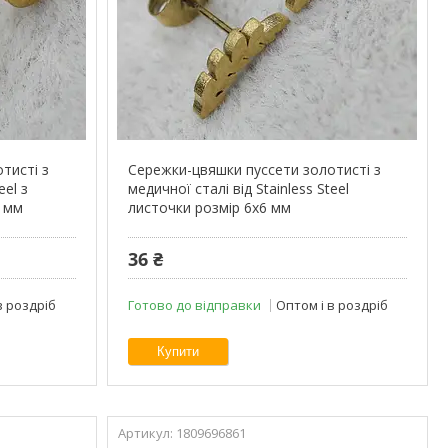
тисті з
Сережки-цвяшки пуссети золотисті з
eel з
медичної сталі від Stainless Steel
6 мм
листочки розмір 6х6 мм
36 ₴
в роздріб
Готово до відправки
Оптом і в роздріб
Купити
1809696861