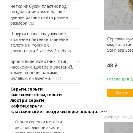
Чётки из бусин пластик под
натуральние камни разние
длинни разние цвета разние
размери
32
Шнурки на шею каучуковие
Сережки пум
кожание плетёние тканевие
мм, золотист
толстие и тонкие с
Stainless Ste
элементами Stainless Steels
8
Броши виде животних, птиц,
48 ₴
насекомих, цветов и растений,
камеи, корони, зажими,
булавки, с камнями.
1264
Готово до ві
Серьги.серьги
Купити
кисти.метелки,серьги
люстри.серьги
каффи,серьги
классические.гвоздики.перья,кольца.
643
14732
Серьги сережки метелки
висячие длинние кисти
кисточки метелки нитки с