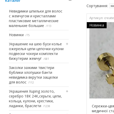
Каталог
Невидимки шпильки для волос
с жемчугом и кристаллами
creat
пластиковие металлические
Новинка
маленькие большие
113
Новинки
75
Украшение на шею буси колье
ожерелья цепи цепочки кулони
подвески чокери комплекти
бижутерии жемчуг
681
Заколки зажими твистери
бублики хлопушки банти
невидимка вкрутки защелки
для волос
112
Украшения Xuping золото,
серебро 18К 24К,серьги, цепи,
кольца, кулони, крестики,
ладанки, браслети
Сережки-цвя
1238
медичної стал