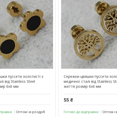
шки пуссети золотисті з
Сережки-цвяшки пуссети золо
і від Stainless Steel
медичної сталі від Stainless S
мір 6х6 мм
життя розмір 6х6 мм
55 ₴
дправки
Оптом і в роздріб
Готово до відправки
Оптом і 