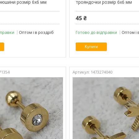
нюшини розмір 6х6 мм
трояндочки розмір 6х6 мм
45 ₴
дправки
Оптом і в роздріб
Готово до відправки
Оптом і 
Купити
71354
1473274040