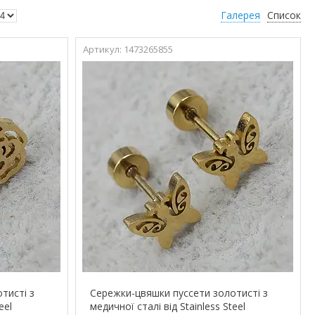
Галерея
Список
1473265855
тисті з
Сережки-цвяшки пуссети золотисті з
eel
медичної сталі від Stainless Steel