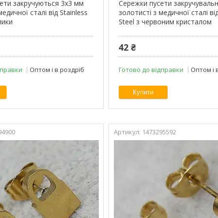
ети закручуються 3х3 мм
Сережки пусети закручувальн
едичної сталі від Stainless
золотисті з медичної сталі від
лики
Steel з червоним кристалом
42 ₴
дправки
Оптом і в роздріб
Готово до відправки
Оптом і 
Купити
94900
1473295592