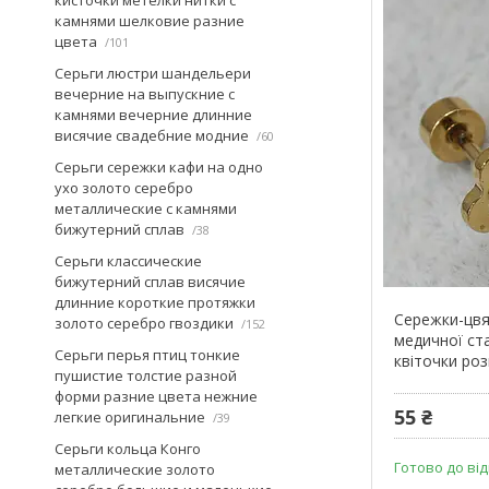
камнями шелковие разние
цвета
101
Серьги люстри шандельери
вечерние на выпускние с
камнями вечерние длинние
висячие свадебние модние
60
Серьги сережки кафи на одно
ухо золото серебро
металлические с камнями
бижутерний сплав
38
Серьги классические
бижутерний сплав висячие
длинние короткие протяжки
Сережки-цвя
золото серебро гвоздики
152
медичної стал
Серьги перья птиц тонкие
квіточки роз
пушистие толстие разной
форми разние цвета нежние
55 ₴
легкие оригинальние
39
Серьги кольца Конго
Готово до ві
металлические золото