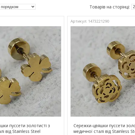
e
1473221290
шки пуссети золотисті з
Сережки-цвяшки пуссети золо
і від Stainless Steel
медичної сталі від Stainless St