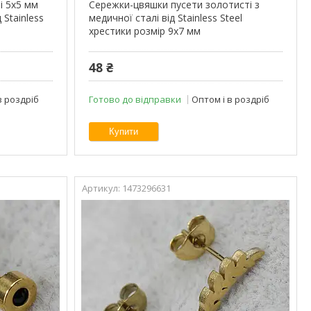
і 5х5 мм
Сережки-цвяшки пусети золотисті з
 Stainless
медичної сталі від Stainless Steel
хрестики розмір 9х7 мм
48 ₴
в роздріб
Готово до відправки
Оптом і в роздріб
Купити
1473296631