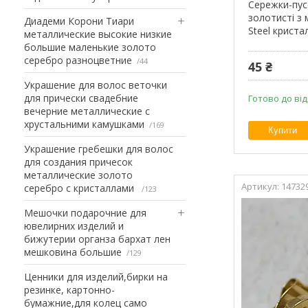
Сережки-пус
золотисті з м
Диадеми Корони Тиари
Steel криста
металлические высокие низкие
большие маленькие золото
серебро разноцветние
44
45 ₴
Украшение для волос веточки
для прически свадебние
Готово до ві
вечерние металлические с
хрустальними камушками
169
Купити
Украшение гребешки для волос
для создания причесок
металлические золото
14732
серебро с кристаллами
123
Мешочки подарочние для
ювелирних изделий и
бижутерии органза бархат лен
мешковина большие
129
Ценники для изделий,бирки на
резинке, картонно-
бумажние,для колец само