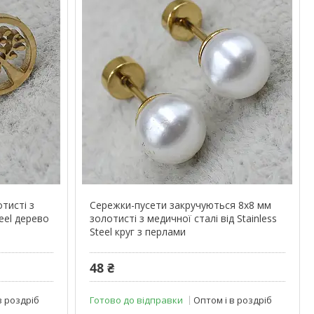
тисті з
Сережки-пусети закручуються 8х8 мм
teel дерево
золотисті з медичної сталі від Stainless
Steel круг з перлами
48 ₴
в роздріб
Готово до відправки
Оптом і в роздріб