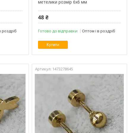
метелики розмір 6х6 мм
48 ₴
в роздріб
Готово до відправки
Оптом і в роздріб
Купити
1473278645