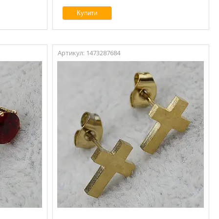
Купити
1473287684