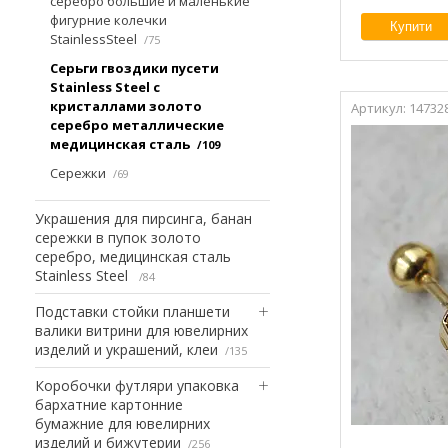
серебро большие и маленькие
фигурние колечки
Купити
StainlessSteel
75
Серьги гвоздики пусети
Stainless Steel с
кристаллами золото
14732
серебро металлические
медицинская сталь
109
Сережки
69
Украшения для пирсинга, банан
сережки в пупок золото
серебро, медицинская сталь
Stainless Steel
84
Подставки стойки планшети
валики витрини для ювелирних
изделий и украшений, клеи
135
Коробочки футляри упаковка
бархатние картонние
бумажние для ювелирних
изделий и бижутерии
256