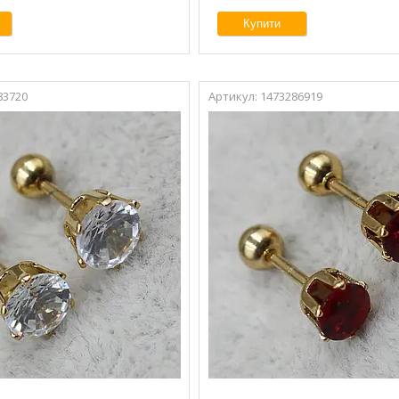
Купити
83720
1473286919