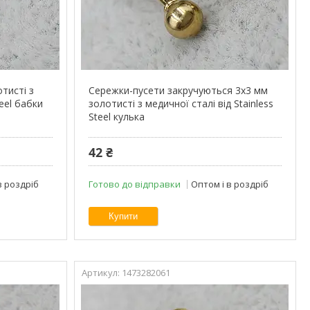
тисті з
Сережки-пусети закручуються 3х3 мм
teel бабки
золотисті з медичної сталі від Stainless
Steel кулька
42 ₴
в роздріб
Готово до відправки
Оптом і в роздріб
Купити
1473282061