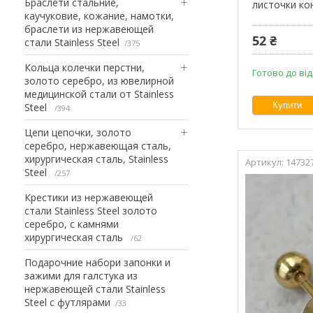
Браслети стальние,
листочки ко
каучуковие, кожание, намотки,
браслети из нержавеющей
52 ₴
стали Stainless Steel
375
Кольца колечки перстни,
Готово до ві
золото серебро, из ювелирной
медицинской стали от Stainless
Купити
Steel
394
Цепи цепочки, золото
серебро, нержавеющая сталь,
хирургическая сталь, Stainless
14732
Steel
257
Крестики из нержавеющей
стали Stainless Steel золото
серебро, с камнями
хирургическая сталь
62
Подарочние набори запонки и
зажими для галстука из
нержавеющей стали Stainless
Steel с футлярами
33