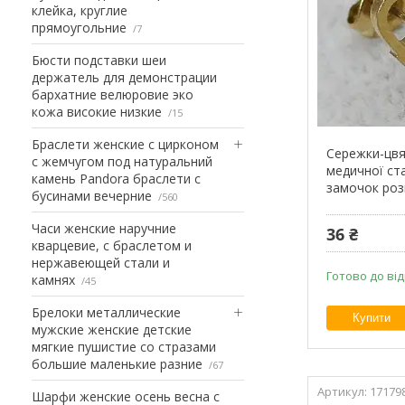
клейка, круглие
прямоугольние
7
Бюсти подставки шеи
держатель для демонстрации
бархатние велюровие эко
кожа високие низкие
15
Браслети женские с цирконом
Сережки-цвя
с жемчугом под натуральний
медичної стал
камень Pandora браслети с
замочок роз
бусинами вечерние
560
Часи женские наручние
36 ₴
кварцевие, с браслетом и
нержавеющей стали и
Готово до ві
камнях
45
Брелоки металлические
Купити
мужские женские детские
мягкие пушистие со стразами
большие маленькие разние
67
17179
Шарфи женские осень весна с