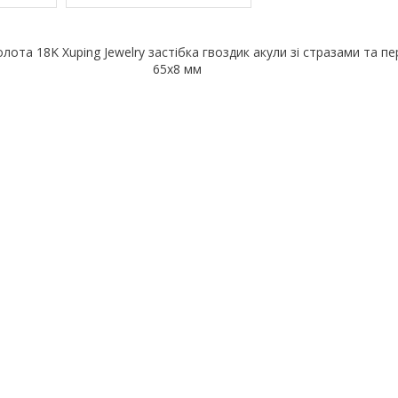
лота 18K Xuping Jewelry застібка гвоздик акули зі стразами та п
65х8 мм