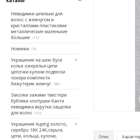
Каталог
Невидимки шпильки для
волос с жемчугом и
кристаллами пластиковие
металлические маленькие
большие
113
Новинки
75
Украшение на шею буси
колье ожерелья цепи
цепочки кулони подвески
чокери комплекти
бижутерии жемчуг
681
Заколки зажими твистери
бублики хлопушки банти
невидимка вкрутки защелки
для волос
112
Украшения Xuping золото,
серебро 18К 24К,серьги,
цепи, кольца, кулони,
Опис
Характе