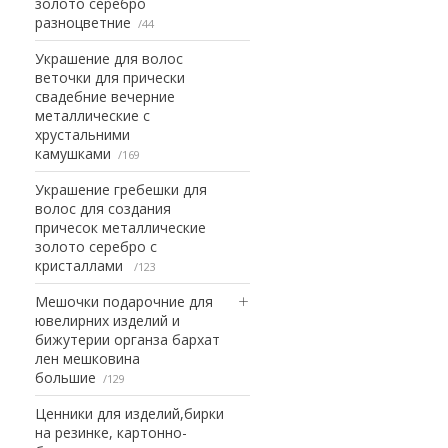
золото серебро
разноцветние
44
Украшение для волос
веточки для прически
свадебние вечерние
металлические с
хрустальними
камушками
169
Украшение гребешки для
волос для создания
причесок металлические
золото серебро с
кристаллами
123
Мешочки подарочние для
ювелирних изделий и
бижутерии органза бархат
лен мешковина
большие
129
Ценники для изделий,бирки
на резинке, картонно-