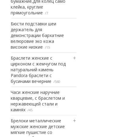
бумажние,для колец само
клейка, круглие
прямоугольние
7
Бюсти подставки шеи
держатель для
демонстрации бархатние
велюровие эко кожа
високие низкие
15
Браслети женские с
цирконом с жемчугом под
натуральний камень
Pandora браслети с
бусинами вечерние
560
Часи женские наручние
кварцевие, с браслетом и
нержавеющей стали и
камнях
45
Брелоки металлические
мужские женские детские
мягкие пушистие со