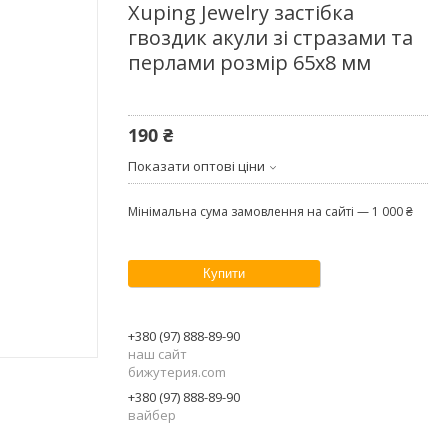
Xuping Jewelry застібка
гвоздик акули зі стразами та
перлами розмір 65х8 мм
190 ₴
Показати оптові ціни
Мінімальна сума замовлення на сайті — 1 000 ₴
Купити
+380 (97) 888-89-90
наш сайт
бижутерия.com
+380 (97) 888-89-90
вайбер