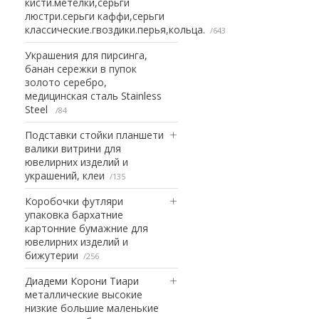
кисти.метелки,серьги
люстри.серьги каффи,серьги
классические.гвоздики.перья,кольца.
643
Украшения для пирсинга,
банан сережки в пупок
золото серебро,
медицинская сталь Stainless
Steel
84
Подставки стойки планшети
валики витрини для
ювелирних изделий и
украшений, клеи
135
Коробочки футляри
упаковка бархатние
картонние бумажние для
ювелирних изделий и
бижутерии
256
Диадеми Корони Тиари
металлические высокие
низкие большие маленькие