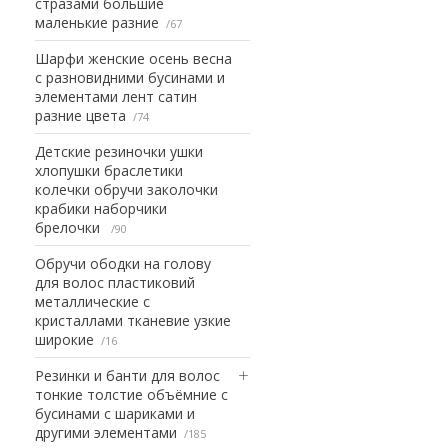
стразами большие
маленькие разние
67
Шарфи женские осень весна
с разновидними бусинами и
элементами лент сатин
разние цвета
74
Детские резиночки ушки
хлопушки браслетики
колечки обручи заколочки
крабики наборчики
брелочки
90
Обручи ободки на голову
для волос пластиковий
металлические с
кристаллами тканевие узкие
широкие
16
Резинки и банти для волос
тонкие толстие объёмние с
бусинами с шариками и
другими элементами
185