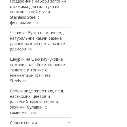
Подарочние набори запонки
и зажими для галстука из
нержавеющей стали
Stainless Steel с
футлярами
33
Чётки из бусин пластик под
натуральние камни разние
длинни разние цвета разние
размери
32
Шнурки на шею каучуковие
кожание плетёние тканевие
толстие и тонкие с
элементами Stainless
Steels
8
Броши виде животних, птиц,
насекомих, цветов и
растений, камеи, корони,
зажими, булавки, с
камнями.
1264
Серьги.серьги