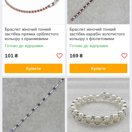
Браслет жіночий тонкий
Браслет жіночий тонкий
застібка-пряжка сріблястого
застібка-карабін золотистого
кольору з оранжевими
кольору з фіолетовими
кристалами розмір 18 см
сапфірами розмір 18 см
Готово до відправки
Готово до відправки
101
169
₴
₴
Купити
Купити