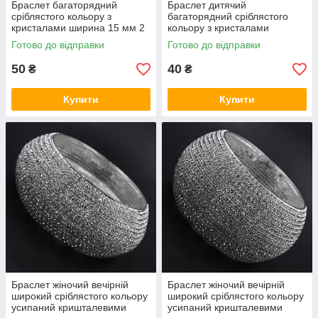
Браслет багаторядний
Браслет дитячий
сріблястого кольору з
багаторядний сріблястого
кристалами ширина 15 мм 2
кольору з кристалами
ряди каменів і намистин
ширина 15 мм 3 ряди
Готово до відправки
Готово до відправки
чорного кольору
каменів і намистин білого
кольору
50
40
₴
₴
Купити
Купити
Браслет жіночий вечірній
Браслет жіночий вечірній
широкий сріблястого кольору
широкий сріблястого кольору
усипаний кришталевими
усипаний кришталевими