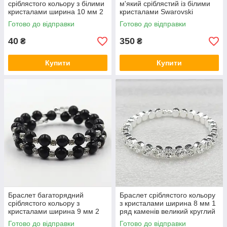
сріблястого кольору з білими
м'який сріблястий із білими
кристалами ширина 10 мм 2
кристалами Swarovski
ряди каменів безрозмірний
довжина 18 см ширина 6 мм
Готово до відправки
Готово до відправки
1 ряд каменів
40
350
₴
₴
Купити
Купити
Браслет багаторядний
Браслет сріблястого кольору
сріблястого кольору з
з кристалами ширина 8 мм 1
кристалами ширина 9 мм 2
ряд каменів великий круглий
ряди каменів і намистин
камінь безрозмірний
Готово до відправки
Готово до відправки