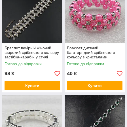
Браслет вечірній жіночий
Браслет дитячий
широкий сріблястого кольору
багаторядний сріблястого
застібка-карабін у стилі
кольору з кристалами
Зарра з перлами розмір 22
ширина 15 мм 3 ряди
Готово до відправки
Готово до відправки
см
каменів і намистин рожевого
кольору
98
40
₴
₴
Купити
Купити