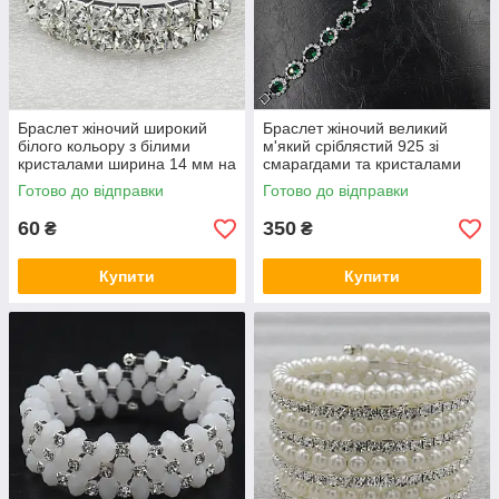
Браслет жіночий широкий
Браслет жіночий великий
білого кольору з білими
м'який сріблястий 925 зі
кристалами ширина 14 мм на
смарагдами та кристалами
гумці 2 ряди каменів від 15
Swarovski довжина 18 см
Готово до відправки
Готово до відправки
см и >
ширина 10 мм
60
350
₴
₴
Купити
Купити