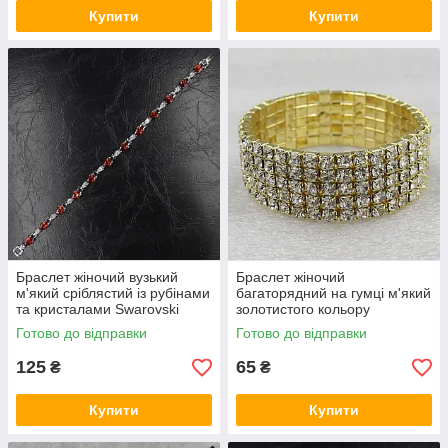
Купити
Купити
Браслет жіночий вузький
Браслет жіночий
м'який сріблястий із рубінами
багаторядний на гумці м'який
та кристалами Swarovski
золотистого кольору
довжина 18 см ширина 6 мм
кристалами ширина 20 мм 4
Готово до відправки
Готово до відправки
1ряд каменів
ряди каменів
125
65
₴
₴
Купити
Купити