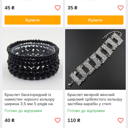
чорного кольору
45
35
₴
₴
Купити
Купити
Браслет багаторядний із
Браслет вечірній жіночий
намистин чорного кольору
широкий сріблястого кольору
ширина 3,5 мм 5 рядів на
застібка-карабін у стилі
гумці діаметр намистини 7
Зарра зі стразами розмір 22
Готово до відправки
Готово до відправки
мм і до зменшення
см
40
110
₴
₴