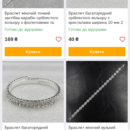
Браслет жіночий тонкий
Браслет багаторядний
застібка-карабін сріблястого
сріблястого кольору з
кольору з фіолетовими та
кристалами ширина 10 мм 2
білими стразами розмір 18
ряди каменів і намистин
Готово до відправки
Готово до відправки
см
білого кольору
169
40
₴
₴
Купити
Купити
Браслет багаторядний
Браслет жіночий вузький