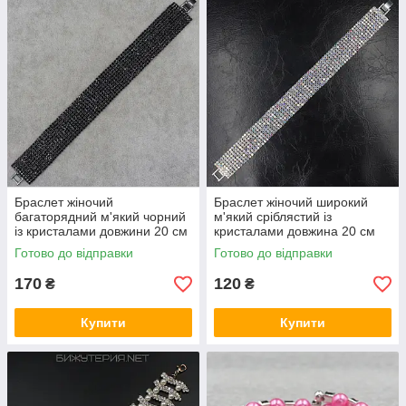
Браслет жіночий
Браслет жіночий широкий
багаторядний м'який чорний
м'який сріблястий із
із кристалами довжини 20 см
кристалами довжина 20 см
ширина 22 мм 9 рядів
ширина 18 мм 8 рядів
Готово до відправки
Готово до відправки
каменів
бензиновий відтінок
170
120
₴
₴
Купити
Купити