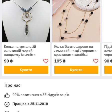
Кольє на металевій
Кольє багатошарове на
Підв
золотистій чорній
лимонній нитці з чорними
золо
ланцюжку із синіми
кристалами застібка
чорн
намистинами, що
карабін довжина 170 см,
пере
90
195
90
₴
₴
переливаються, з
що переливаються.
вису
кристалом довжина 70 см
Купити
Купити
Про нас
99% позитивних з 85 відгуків за рік
Працює з 25.11.2019