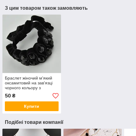
З цим товаром також замовляють
Браслет жіночий м'який
оксамитовий на зав'язці
чорного кольору з
чорними кристалами
50
₴
ширина браслета 30 мм
Купити
Подібні товари компанії