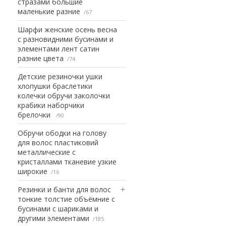
стразами большие
маленькие разние
67
Шарфи женские осень весна
с разновидними бусинами и
элементами лент сатин
разние цвета
74
Детские резиночки ушки
хлопушки браслетики
колечки обручи заколочки
крабики наборчики
брелочки
90
Обручи ободки на голову
для волос пластиковий
металлические с
кристаллами тканевие узкие
широкие
16
Резинки и банти для волос
тонкие толстие объёмние с
бусинами с шариками и
другими элементами
185