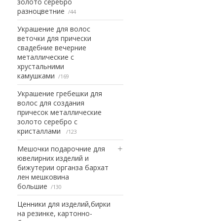
золото серебро
разноцветние
44
Украшение для волос
веточки для прически
свадебние вечерние
металлические с
хрустальними
камушками
169
Украшение гребешки для
волос для создания
причесок металлические
золото серебро с
кристаллами
123
Мешочки подарочние для
ювелирних изделий и
бижутерии органза бархат
лен мешковина
большие
130
Ценники для изделий,бирки
на резинке, картонно-