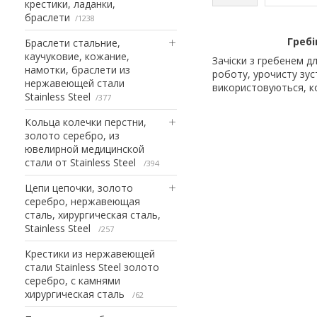
крестики, ладанки,
браслети
1238
Гребі
Браслети стальние,
каучуковие, кожание,
Зачіски з гребенем д
намотки, браслети из
роботу, урочисту зус
нержавеющей стали
використовуються, ко
Stainless Steel
377
Кольца колечки перстни,
золото серебро, из
ювелирной медицинской
стали от Stainless Steel
394
Цепи цепочки, золото
серебро, нержавеющая
сталь, хирургическая сталь,
Stainless Steel
257
Крестики из нержавеющей
стали Stainless Steel золото
серебро, с камнями
хирургическая сталь
62