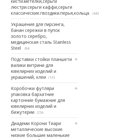
кисти.метелки,серьги
люстри.серьги каффи,серьги
классические.гвоздики.перья,кольца.
643
Украшения для пирсинга,
банан сережки в пупок
золото серебро,
медицинская сталь Stainless
Steel
84
Подставки стойки планшети
валики витрини для
ювелирних изделий и
украшений, клеи
135
Коробочки футляри
упаковка бархатние
картонние бумажние для
ювелирних изделий и
бижутерии
256
Диадеми Корони Тиари
металлические высокие
низкие большие маленькие