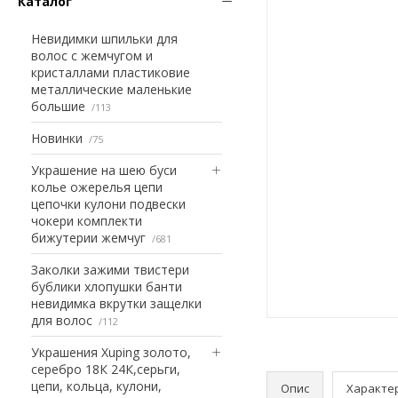
Каталог
Невидимки шпильки для
волос с жемчугом и
кристаллами пластиковие
металлические маленькие
большие
113
Новинки
75
Украшение на шею буси
колье ожерелья цепи
цепочки кулони подвески
чокери комплекти
бижутерии жемчуг
681
Заколки зажими твистери
бублики хлопушки банти
невидимка вкрутки защелки
для волос
112
Украшения Xuping золото,
серебро 18К 24К,серьги,
цепи, кольца, кулони,
Опис
Характе