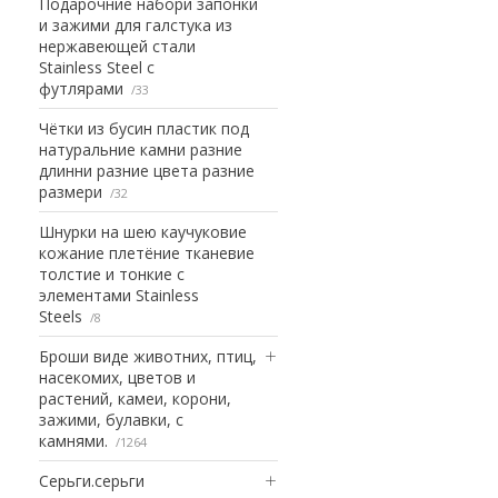
Подарочние набори запонки
и зажими для галстука из
нержавеющей стали
Stainless Steel с
футлярами
33
Чётки из бусин пластик под
натуральние камни разние
длинни разние цвета разние
размери
32
Шнурки на шею каучуковие
кожание плетёние тканевие
толстие и тонкие с
элементами Stainless
Steels
8
Броши виде животних, птиц,
насекомих, цветов и
растений, камеи, корони,
зажими, булавки, с
камнями.
1264
Серьги.серьги