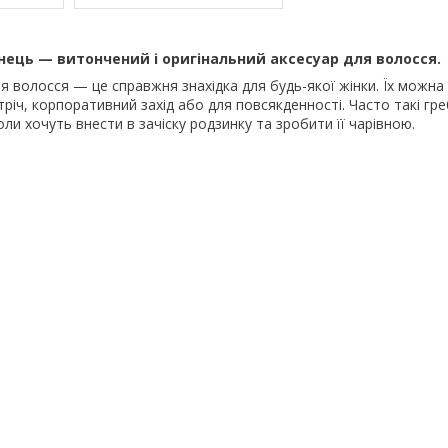
нець — витончений і оригінальний аксесуар для волосся.
ля волосся — це справжня знахідка для будь-якої жінки. Їх можна
тріч, корпоративний захід або для повсякденності. Часто такі гре
ли хочуть внести в зачіску родзинку та зробити її чарівною.