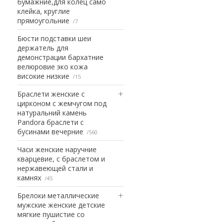
бумажние,для колец само
клейка, круглие
прямоугольние
7
Бюсти подставки шеи
держатель для
демонстрации бархатние
велюровие эко кожа
високие низкие
15
Браслети женские с
цирконом с жемчугом под
натуральний камень
Pandora браслети с
бусинами вечерние
560
Часи женские наручние
кварцевие, с браслетом и
нержавеющей стали и
камнях
45
Брелоки металлические
мужские женские детские
мягкие пушистие со