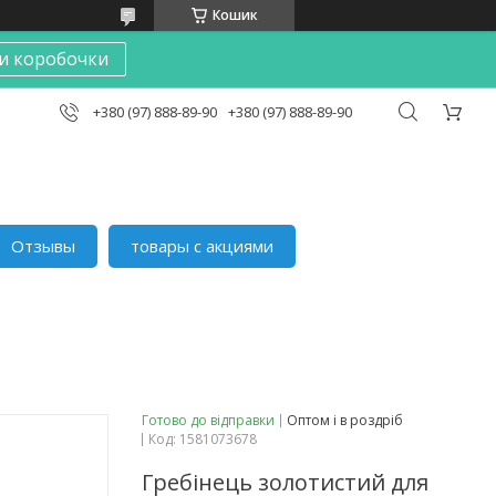
Кошик
и коробочки
+380 (97) 888-89-90
+380 (97) 888-89-90
Отзывы
товары с акциями
Готово до відправки
Оптом і в роздріб
Код:
1581073678
Гребінець золотистий для