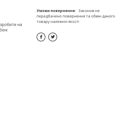
Законом не
передбачено повернення та обмін даного
товару належної якості
 зробити на
бені