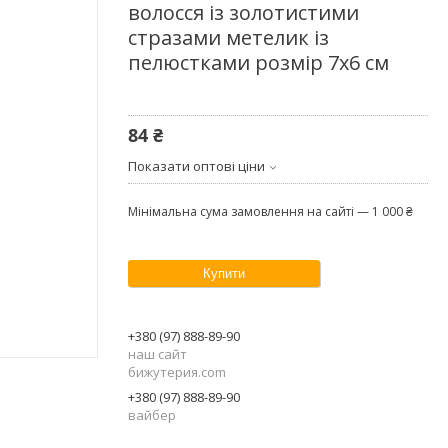
волосся із золотистими
стразами метелик із
пелюстками розмір 7х6 см
84 ₴
Показати оптові ціни
Мінімальна сума замовлення на сайті — 1 000 ₴
Купити
+380 (97) 888-89-90
наш сайт
бижутерия.com
+380 (97) 888-89-90
вайбер