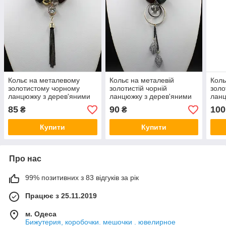
Кольє на металевому
Кольє на металевій
Коль
золотистому чорному
золотистій чорній
золо
ланцюжку з дерев'яними
ланцюжку з дерев'яними
ланц
елементами з пензликом
елементами з підвіскою
дер
85
90
100
₴
₴
довжина 70 см
пелюстки довжина 70 см
з пі
Купити
Купити
Про нас
99% позитивних з 83 відгуків за рік
Працює з 25.11.2019
м. Одеса
Бижутерия, коробочки. мешочки . ювелирное