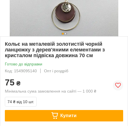
Кольє на металевій золотистій чорній
ланцюжку з дерев'яними елементами з
кристалом підвіска довжина 70 см
Готово до відправки
Код: 1549095140
Опт і роздріб
75
₴
Мінімальна сума замовлення на сайті — 1 000 ₴
74 ₴
від 10 шт.
Купити