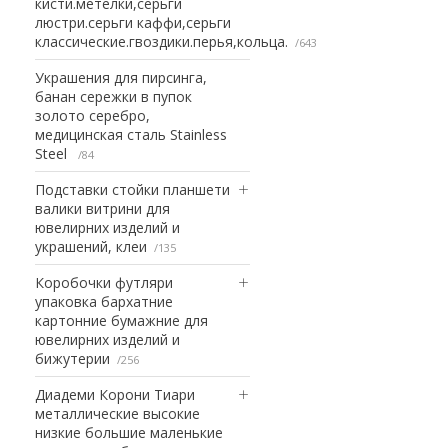
кисти.метелки,серьги
люстри.серьги каффи,серьги
классические.гвоздики.перья,кольца.
643
Украшения для пирсинга,
банан сережки в пупок
золото серебро,
медицинская сталь Stainless
Steel
84
Подставки стойки планшети
валики витрини для
ювелирних изделий и
украшений, клеи
135
Коробочки футляри
упаковка бархатние
картонние бумажние для
ювелирних изделий и
бижутерии
256
Диадеми Корони Тиари
металлические высокие
низкие большие маленькие