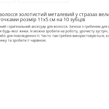
волосся золотистий металевий у стразах вел
точками розмір 11х5 см на 10 зубців
ий і оригінальний аксесуар для волосся. Зачіски з гребенем для
я будь-якої жінки. Їх можна зробити на роботу, урочисту зустріч,
або для повсякденності. Часто такі гребені використовуються, к
инку та зробити її чарівною.