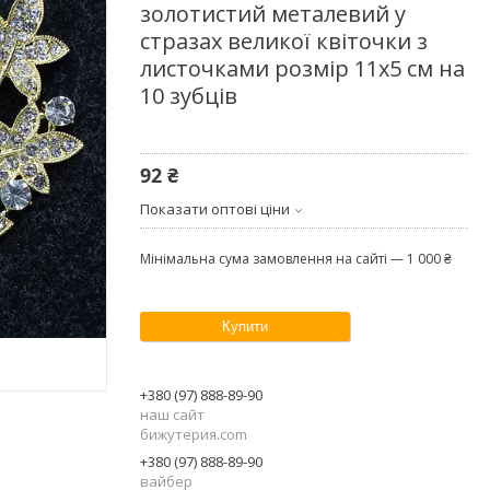
золотистий металевий у
стразах великої квіточки з
листочками розмір 11х5 см на
10 зубців
92 ₴
Показати оптові ціни
Мінімальна сума замовлення на сайті — 1 000 ₴
Купити
+380 (97) 888-89-90
наш сайт
бижутерия.com
+380 (97) 888-89-90
вайбер