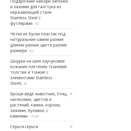
Подарочние набори запонки
и зажими для галстука из
нержавеющей стали
Stainless Steel с
футлярами
33
Чётки из бусин пластик под
натуральние камни разние
длинни разние цвета разние
размери
32
Шнурки на шею каучуковие
кожание плетёние тканевие
толстие и тонкие с
элементами Stainless
Steels
8
Броши виде животних, птиц,
насекомих, цветов и
растений, камеи, корони,
зажими, булавки, с
камнями.
1264
Серьги.серьги