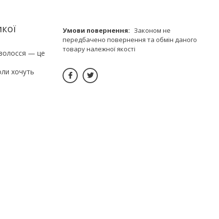
икої
Законом не
передбачено повернення та обмін даного
товару належної якості
 волосся — це
оли хочуть