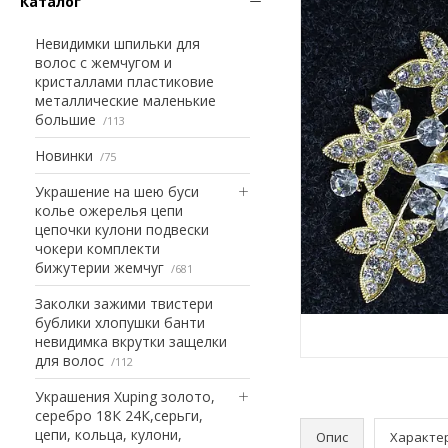
Каталог
Невидимки шпильки для
волос с жемчугом и
кристаллами пластиковие
металлические маленькие
большие
113
Новинки
75
Украшение на шею буси
колье ожерелья цепи
цепочки кулони подвески
чокери комплекти
бижутерии жемчуг
681
Заколки зажими твистери
бублики хлопушки банти
невидимка вкрутки защелки
для волос
112
Украшения Xuping золото,
серебро 18К 24К,серьги,
цепи, кольца, кулони,
Опис
Характе