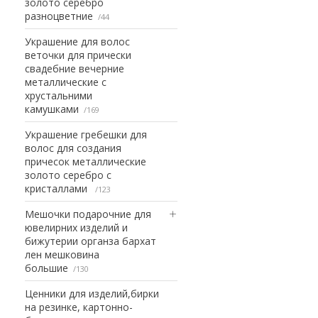
золото серебро
разноцветние
44
Украшение для волос
веточки для прически
свадебние вечерние
металлические с
хрустальними
камушками
169
Украшение гребешки для
волос для создания
причесок металлические
золото серебро с
кристаллами
123
Мешочки подарочние для
ювелирних изделий и
бижутерии органза бархат
лен мешковина
большие
130
Ценники для изделий,бирки
на резинке, картонно-