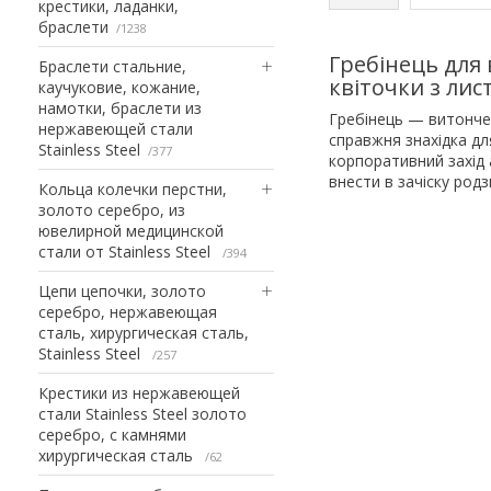
крестики, ладанки,
браслети
1238
Гребінець для 
Браслети стальние,
квіточки з лис
каучуковие, кожание,
намотки, браслети из
Гребінець — витончен
нержавеющей стали
справжня знахідка дл
Stainless Steel
377
корпоративний захід 
внести в зачіску родз
Кольца колечки перстни,
золото серебро, из
ювелирной медицинской
стали от Stainless Steel
394
Цепи цепочки, золото
серебро, нержавеющая
сталь, хирургическая сталь,
Stainless Steel
257
Крестики из нержавеющей
стали Stainless Steel золото
серебро, с камнями
хирургическая сталь
62