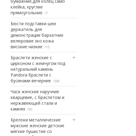
бумажние,для колец само
клейка, круглие
прямоугольние
7
Бюсти подставки шеи
держатель для
демонстрации бархатние
велюровие эко кожа
високие низкие
15
Браслети женские с
цирконом с жемчугом под
натуральний камень
Pandora браслети с
бусинами вечерние
560
Часи женские наручние
кварцевие, с браслетом и
нержавеющей стали и
камнях
45
Брелоки металлические
мужские женские детские
мягкие пушистие со