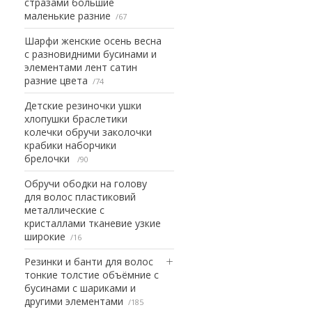
стразами большие
маленькие разние
67
Шарфи женские осень весна
с разновидними бусинами и
элементами лент сатин
разние цвета
74
Детские резиночки ушки
хлопушки браслетики
колечки обручи заколочки
крабики наборчики
брелочки
90
Обручи ободки на голову
для волос пластиковий
металлические с
кристаллами тканевие узкие
широкие
16
Резинки и банти для волос
тонкие толстие объёмние с
бусинами с шариками и
другими элементами
185