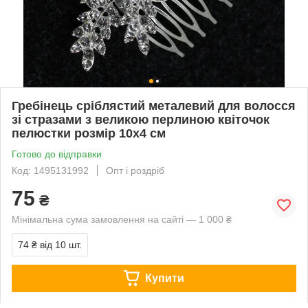
Гребінець сріблястий металевий для волосся
зі стразами з великою перлиною квіточок
пелюстки розмір 10х4 см
Готово до відправки
Код: 1495131992
Опт і роздріб
75
₴
Мінімальна сума замовлення на сайті — 1 000 ₴
74 ₴
від 10 шт.
Купити