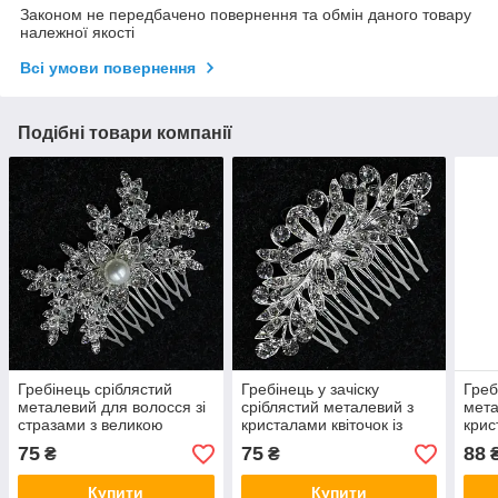
Законом не передбачено повернення та обмін даного товару
належної якості
Всі умови повернення
Подібні товари компанії
Гребінець сріблястий
Гребінець у зачіску
Греб
металевий для волосся зі
сріблястий металевий з
мета
стразами з великою
кристалами квіточок із
крис
перлиною квіточок
пелюстками розмір 10х4
перл
75
75
88
₴
₴
пелюстки розмір 10х4 см
см на 10 зубців
пелю
Купити
Купити