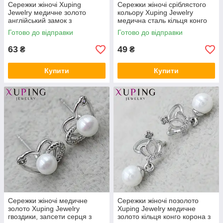
Сережки жіночі Xuping
Сережки жіночі сріблястого
Jewelry медичне золото
кольору Xuping Jewelry
англійський замок з
медична сталь кільця конго
червоними намистинами та в
квіточки 24K
Готово до відправки
Готово до відправки
стразах 24K
63
49
₴
₴
Купити
Купити
Сережки жіночі медичне
Сережки жіночі позолото
золото Xuping Jewelry
Xuping Jewelry медичне
гвоздики, запсети серця з
золото кільця конго корона з