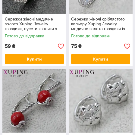
Сережки жіночі медичне
Сережки жіночі сріблястого
золото Xuping Jewelry
кольору Xuping Jewelry
гвоздики, пусети квіточки з
медичне золото гвоздики із
кристалами 24K
сапфірами 24K
Готово до відправки
Готово до відправки
59
75
₴
₴
Купити
Купити