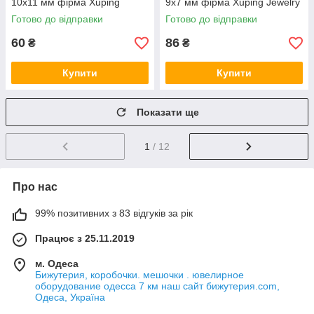
10х11 мм фірма Xuping
9х7 мм фірма Xuping Jewelry
Jewelry корона з
крапелька з кришталевим
Готово до відправки
Готово до відправки
кришталевим камінням
камінням
60
86
₴
₴
Купити
Купити
Показати ще
1
/ 12
Про нас
99% позитивних з 83 відгуків за рік
Працює з 25.11.2019
м. Одеса
Бижутерия, коробочки. мешочки . ювелирное
оборудование одесса 7 км наш сайт бижутерия.com,
Одеса, Україна