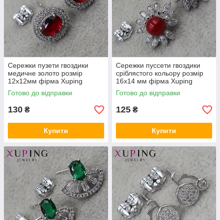
Сережки пузети гвоздики
Сережки пуссети гвоздики
медичне золото розмір
сріблястого кольору розмір
12х12мм фірма Xuping
16х14 мм фірма Xuping
Jewelry з білими та
Jewelry з червоними
Готово до відправки
Готово до відправки
червоними кристалами
намистинами та стразами
130
125
₴
₴
Купити
Купити