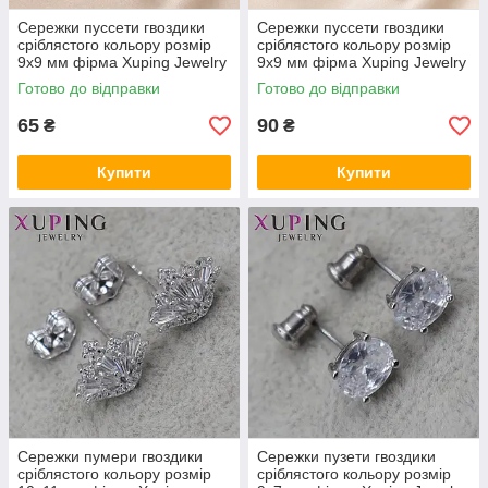
Сережки пуссети гвоздики
Сережки пуссети гвоздики
сріблястого кольору розмір
сріблястого кольору розмір
9х9 мм фірма Xuping Jewelry
9х9 мм фірма Xuping Jewelry
з білими та червоними
сердечка з бірюзовими
Готово до відправки
Готово до відправки
кристалами
намистинами
65
90
₴
₴
Купити
Купити
Сережки пумери гвоздики
Сережки пузети гвоздики
сріблястого кольору розмір
сріблястого кольору розмір