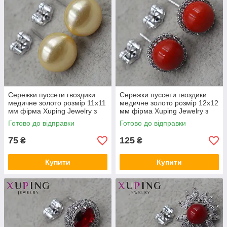
Сережки пуссети гвоздики
Сережки пуссети гвоздики
медичне золото розмір 11х11
медичне золото розмір 12х12
мм фірма Xuping Jewelry з
мм фірма Xuping Jewelry з
жовтими намистинами
червоними намистинами та
Готово до відправки
Готово до відправки
стразами
75
125
₴
₴
Купити
Купити