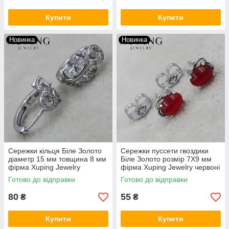
Купити
Купити
Новинка
Новинка
Сережки кільця Біле Золото
Сережки пуссети гвоздики
діаметр 15 мм товщина 8 мм
Біле Золото розмір 7Х9 мм
фірма Xuping Jewelry
фірма Xuping Jewelry червоні
сріблясті візерунки з
овали в оправі на серебрі
Готово до відправки
Готово до відправки
кристалами
80
55
₴
₴
Купити
Купити