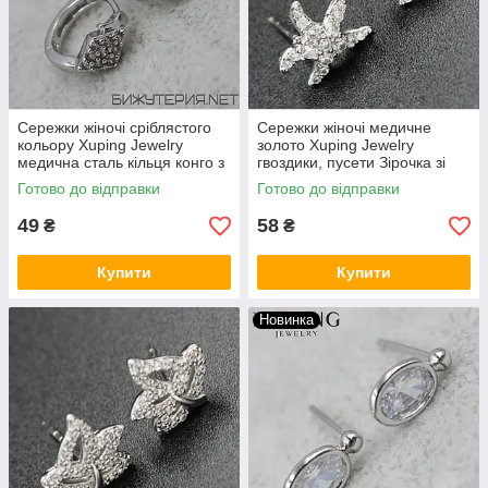
Сережки жіночі сріблястого
Сережки жіночі медичне
кольору Xuping Jewelry
золото Xuping Jewelry
медична сталь кільця конго з
гвоздики, пусети Зірочка зі
кристалами 24K
стразами 24K
Готово до відправки
Готово до відправки
49
58
₴
₴
Купити
Купити
Новинка