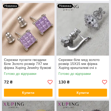
Новинка
Новинка
Сережки пускети гвоздики
Сережки біле мед золото
Біле Золото розмір 7Х7 мм
розмір 15Х15 мм фірма
фірма Xuping Jewelry бузкові
Xuping кришталеві очі з
квадратики на сріблясті
візерунками Англійський
Готово до відправки
Готово до відправки
замок
72
130
₴
₴
Купити
Купити