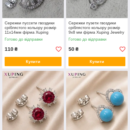
Сережки пуссети гвоздики
Сережки пузети гвоздики
сріблястого кольору розмір
сріблястого кольору розмір
11х14мм фірма Xuping
9х8 мм фірма Xuping Jewelry
Jewelry зі смарагдовими та
велосипед зі стразами
Готово до відправки
Готово до відправки
білими стразами
110
50
₴
₴
Купити
Купити