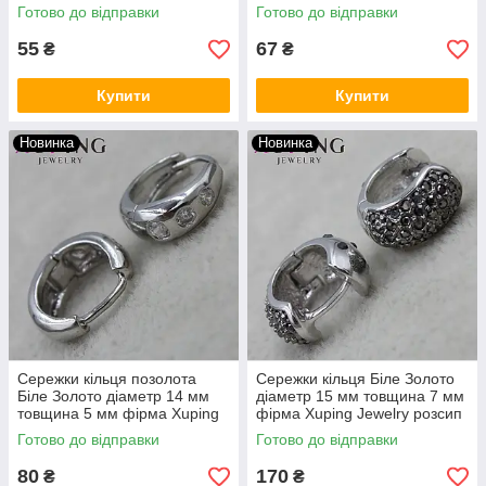
перлами 24K
підвісками перлів 24K
Готово до відправки
Готово до відправки
55
67
₴
₴
Купити
Купити
Новинка
Новинка
Сережки кільця позолота
Сережки кільця Біле Золото
Біле Золото діаметр 14 мм
діаметр 15 мм товщина 7 мм
товщина 5 мм фірма Xuping
фірма Xuping Jewelry розсип
Jewelry з кристалами
чорних кристалів
Готово до відправки
Готово до відправки
80
170
₴
₴