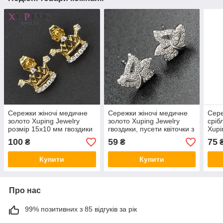
Сережки жіночі медичне
Сережки жіночі медичне
Сере
золото Xuping Jewelry
золото Xuping Jewelry
сріб
розмір 15х10 мм гвоздики
гвоздики, пусети квіточки з
Xupi
пузети корона з фіанітами
кристалами 24K
золо
100
59
75
₴
₴
24K
сап
Купити
Купити
Про нас
99% позитивних з 85 відгуків за рік