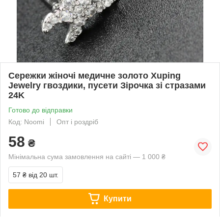
Сережки жіночі медичне золото Xuping
Jewelry гвоздики, пусети Зірочка зі стразами
24K
Готово до відправки
Код: Noomi
Опт і роздріб
58
₴
Мінімальна сума замовлення на сайті — 1 000 ₴
57 ₴
від 20 шт.
Купити