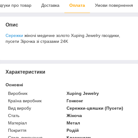
ідгуки про товар
Доставка
Оплата
Умови повернення
Опис
Сережки
жіночі медичне золото Xuping Jewelry гвоздики,
пусети Зірочка зі стразами 24K
Характеристики
Основні
Виробник
Xuping Jewelry
Країна виробник
Гонконг
Вид виробу
Сережки-цвяшки (Пусети)
Стать
Жіноча
Матеріал
Метал
Покриття
Родій
Стиль виконання
Класицизм