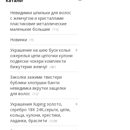
Каталог
Невидимки шпильки для волос
с жемчугом и кристаллами
пластиковие металлические
маленькие большие
113
Новинки
75
Украшение на шею буси колье
ожерелья цепи цепочки кулони
подвески чокери комплекти
бижутерии жемчуг
681
Заколки зажими твистери
бублики хлопушки банти
невидимка вкрутки защелки
для волос
112
Украшения Xuping золото,
серебро 18К 24К,серьги, цепи,
кольца, кулони, крестики,
ладанки, браслети
1238