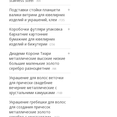
Stainless Steel
84
Подставки стойки планшети
валики витрини для ювелирних
изделий и украшений, клеи
135
Коробочки футляри упаковка
бархатние картонние
бумажние для ювелирних
изделий и бижутерии
256
Диадеми Корони Тиари
металлические высокие низкие
большие маленькие золото
серебро разноцветние
44
Украшение для волос веточки
для прически свадебние
вечерние металлические с
хрустальними камушками
169
Украшение гребешки для волос
для создания причесок
металлические золото
серебро с кристаллами