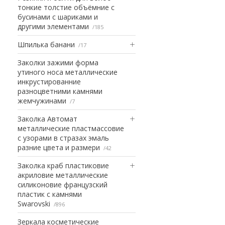
тонкие толстие объёмние с
бусинами с шариками и
другими элементами
185
Шпилька банани
17
Заколки зажими форма
утиного носа металлические
инкрустированние
разноцветними камнями
жемчужинами
7
Заколка Автомат
металлические пластмассовие
с узорами в стразах эмаль
разние цвета и размери
42
Заколка краб пластиковие
акриловие металлические
силиконовие французский
пластик с камнями
Swarovski
896
Зеркала косметические