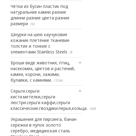
Чётки из бусин пластик под
натуральние камни разние
длинни разние цвета разние
размери
32
Шнурки на шею каучуковие
кожание плетёние тканевие
толстие и тонкие с
элементами Stainless Steels
8
Броши виде животних, птиц,
насекомих, цветов и растений,
камеи, корони, зажими,
булавки, с камнями.
1264
Серьги.серьги
кисти.метелки,серьги
люстри.серьги каффи,серьги
классические.гвоздики.перья,кольца.
643
Украшения для пирсинга, банан
сережки в пупок золото
серебро, медицинская сталь