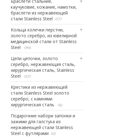
Браслети стальние,
каучуковие, кожание, намотки,
браслети из нержавеющей
стали Stainless Steel
377
Кольца колечки перстни,
золото серебро, из ювелирной
медицинской стали от Stainless
Steel
394
Цепи цепочки, золото
серебро, нержавеющая сталь,
хирургическая сталь, Stainless
Steel
257
Крестики из нержавеющей
стали Stainless Steel золото
серебро, с камнями
хирургическая сталь
62
Подарочние набори запонки и
зажими для галстука из
нержавеющей стали Stainless
Steel с футлярами
33