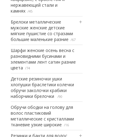
нержавеющей стали и
камнях
45
Брелоки металлические
мужские женские детские
мягкие пушистие со стразами
большие маленькие разние
67
Шарфи женские осень весна с
разновидними бусинами и
элементами лент сатин разние
цвета
74
Детские резиночки ушки
хлопушки браслетики колечки
обручи заколочки крабики
наборчики брелочки
90
Обручи ободки на голову для
волос пластиковий
металлические с кристаллами
тканевие узкие широкие
16
Резинки и банти для волос