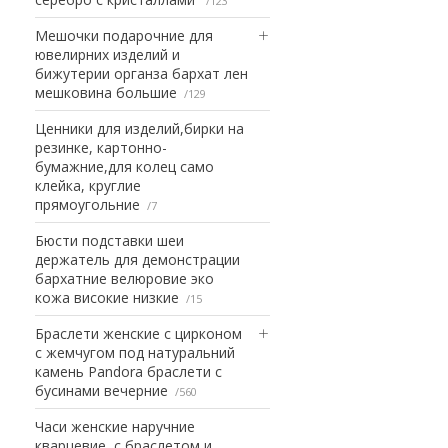
123
Мешочки подарочние для
ювелирних изделий и
бижутерии органза бархат лен
мешковина большие
129
Ценники для изделий,бирки на
резинке, картонно-
бумажние,для колец само
клейка, круглие
прямоугольние
7
Бюсти подставки шеи
держатель для демонстрации
бархатние велюровие эко
кожа високие низкие
15
Браслети женские с цирконом
с жемчугом под натуральний
камень Pandora браслети с
бусинами вечерние
560
Часи женские наручние
кварцевие, с браслетом и