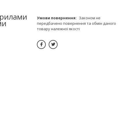
 крилами
Законом не
ми
передбачено повернення та обмін даного
товару належної якості