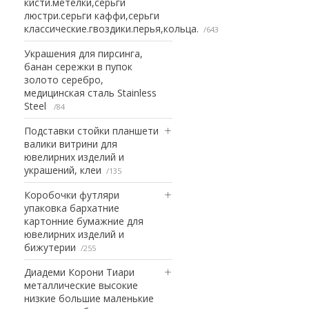
кисти.метелки,серьги
люстри.серьги каффи,серьги
классические.гвоздики.перья,кольца.
643
Украшения для пирсинга,
банан сережки в пупок
золото серебро,
медицинская сталь Stainless
Steel
84
Подставки стойки планшети
валики витрини для
ювелирних изделий и
украшений, клеи
135
Коробочки футляри
упаковка бархатние
картонние бумажние для
ювелирних изделий и
бижутерии
255
Диадеми Корони Тиари
металлические высокие
низкие большие маленькие