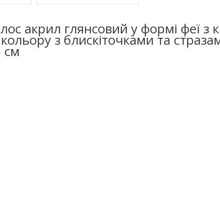
лоc акрил глянсовий у формі феї з
кольору з блискіточками та страза
 см