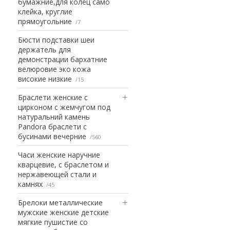
бумажние,для колец само
клейка, круглие
прямоугольние
7
Бюсти подставки шеи
держатель для
демонстрации бархатние
велюровие эко кожа
високие низкие
15
Браслети женские с
цирконом с жемчугом под
натуральний камень
Pandora браслети с
бусинами вечерние
560
Часи женские наручние
кварцевие, с браслетом и
нержавеющей стали и
камнях
45
Брелоки металлические
мужские женские детские
мягкие пушистие со