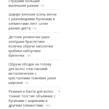
стразами большие
маленькие разние
67
Шарфи женские осень весна
с разновидними бусинами и
элементами лент сатин
разние цвета
74
Детские резиночки ушки
хлопушки браслетики
колечки обручи заколочки
крабики наборчики
брелочки
90
Обручи ободки на голову
для волос пластиковий
металлические с
кристаллами тканевие узкие
широкие
16
Резинки и банти для волос
тонкие толстие объёмние с
бусинами с шариками и
другими элементами
185