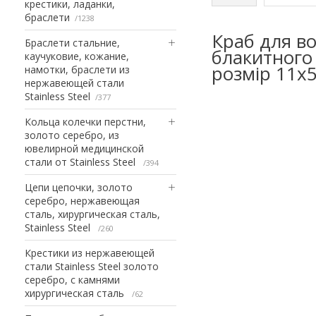
крестики, ладанки,
браслети
1238
Краб для во
Браслети стальние,
блакитного 
каучуковие, кожание,
розмір 11х5
намотки, браслети из
нержавеющей стали
Stainless Steel
377
Кольца колечки перстни,
золото серебро, из
ювелирной медицинской
стали от Stainless Steel
394
Цепи цепочки, золото
серебро, нержавеющая
сталь, хирургическая сталь,
Stainless Steel
260
Крестики из нержавеющей
стали Stainless Steel золото
серебро, с камнями
хирургическая сталь
62