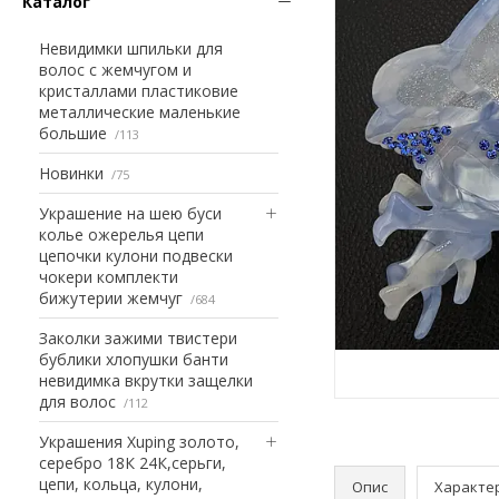
Каталог
Невидимки шпильки для
волос с жемчугом и
кристаллами пластиковие
металлические маленькие
большие
113
Новинки
75
Украшение на шею буси
колье ожерелья цепи
цепочки кулони подвески
чокери комплекти
бижутерии жемчуг
684
Заколки зажими твистери
бублики хлопушки банти
невидимка вкрутки защелки
для волос
112
Украшения Xuping золото,
серебро 18К 24К,серьги,
цепи, кольца, кулони,
Опис
Характе