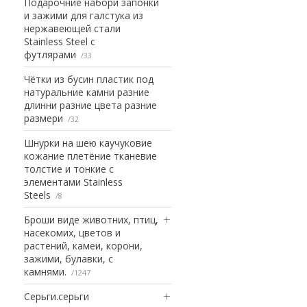
Подарочние набори запонки
и зажими для галстука из
нержавеющей стали
Stainless Steel с
футлярами
33
Чётки из бусин пластик под
натуральние камни разние
длинни разние цвета разние
размери
32
Шнурки на шею каучуковие
кожание плетёние тканевие
толстие и тонкие с
элементами Stainless
Steels
8
Броши виде животних, птиц,
насекомих, цветов и
растений, камеи, корони,
зажими, булавки, с
камнями.
1247
Серьги.серьги