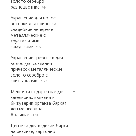
золото серебро
разноцветние
44
Украшение для волос
веточки для прически
свадебние вечерние
металлические с
хрустальними
камушками
169
Украшение гребешки для
волос для создания
причесок металлические
золото серебро с
кристаллами
123
Мешочки подарочние для
ювелирних изделий и
бижутерии органза бархат
лен мешковина
большие
130
Ценники для изделий,бирки
на резинке, картонно-