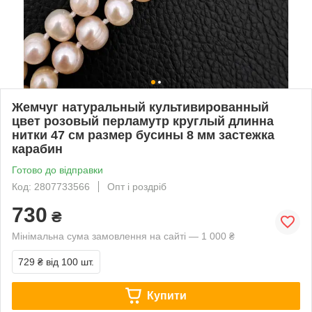
Жемчуг натуральный культивированный
цвет розовый перламутр круглый длинна
нитки 47 см размер бусины 8 мм застежка
карабин
Готово до відправки
Код: 2807733566
Опт і роздріб
730
₴
Мінімальна сума замовлення на сайті — 1 000 ₴
729 ₴
від 100 шт.
Купити