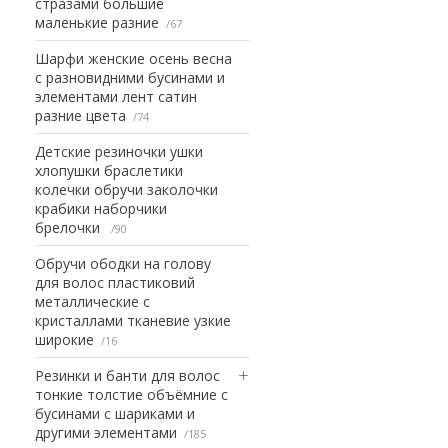
стразами большие
маленькие разние
67
Шарфи женские осень весна
с разновидними бусинами и
элементами лент сатин
разние цвета
74
Детские резиночки ушки
хлопушки браслетики
колечки обручи заколочки
крабики наборчики
брелочки
90
Обручи ободки на голову
для волос пластиковий
металлические с
кристаллами тканевие узкие
широкие
16
Резинки и банти для волос
тонкие толстие объёмние с
бусинами с шариками и
другими элементами
185