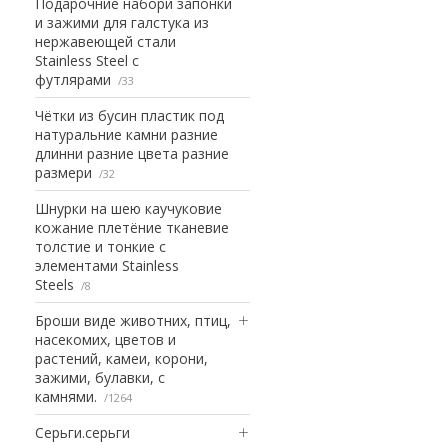
Подарочние набори запонки
и зажими для галстука из
нержавеющей стали
Stainless Steel с
футлярами
33
Чётки из бусин пластик под
натуральние камни разние
длинни разние цвета разние
размери
32
Шнурки на шею каучуковие
кожание плетёние тканевие
толстие и тонкие с
элементами Stainless
Steels
8
Броши виде животних, птиц,
насекомих, цветов и
растений, камеи, корони,
зажими, булавки, с
камнями.
1264
Серьги.серьги