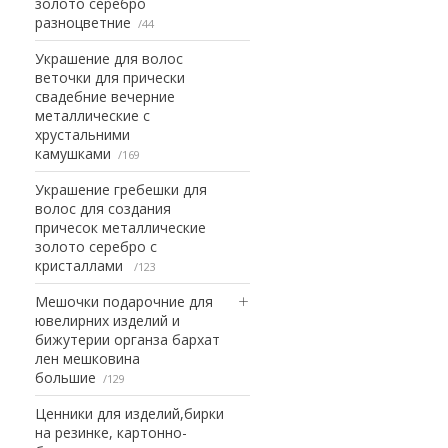
золото серебро
разноцветние
44
Украшение для волос
веточки для прически
свадебние вечерние
металлические с
хрустальними
камушками
169
Украшение гребешки для
волос для создания
причесок металлические
золото серебро с
кристаллами
123
Мешочки подарочние для
ювелирних изделий и
бижутерии органза бархат
лен мешковина
большие
129
Ценники для изделий,бирки
на резинке, картонно-