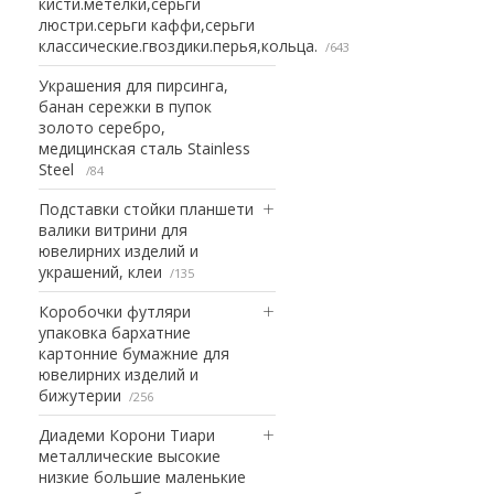
кисти.метелки,серьги
люстри.серьги каффи,серьги
классические.гвоздики.перья,кольца.
643
Украшения для пирсинга,
банан сережки в пупок
золото серебро,
медицинская сталь Stainless
Steel
84
Подставки стойки планшети
валики витрини для
ювелирних изделий и
украшений, клеи
135
Коробочки футляри
упаковка бархатние
картонние бумажние для
ювелирних изделий и
бижутерии
256
Диадеми Корони Тиари
металлические высокие
низкие большие маленькие