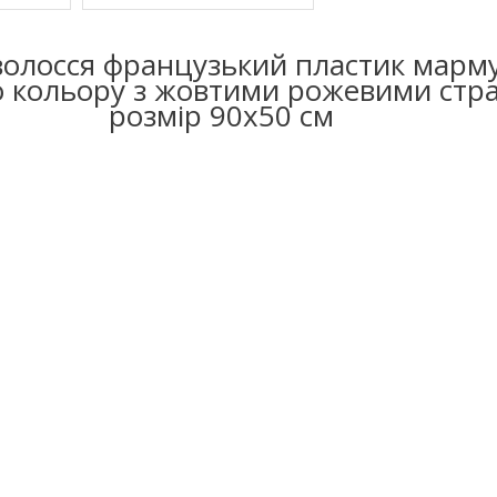
волосся французький пластик марм
 кольору з жовтими рожевими стр
розмір 90х50 см