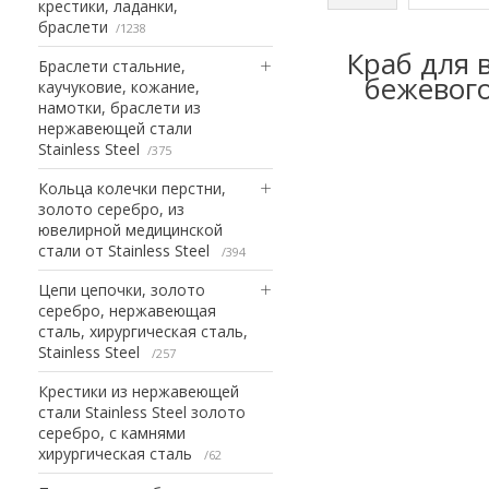
крестики, ладанки,
браслети
1238
Краб для 
Браслети стальние,
бежевого
каучуковие, кожание,
намотки, браслети из
нержавеющей стали
Stainless Steel
375
Кольца колечки перстни,
золото серебро, из
ювелирной медицинской
стали от Stainless Steel
394
Цепи цепочки, золото
серебро, нержавеющая
сталь, хирургическая сталь,
Stainless Steel
257
Крестики из нержавеющей
стали Stainless Steel золото
серебро, с камнями
хирургическая сталь
62