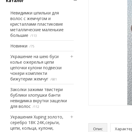
Каталог
Невидимки шпильки для
волос с жемчугом и
кристаллами пластиковие
металлические маленькие
большие
113
Новинки
75
Украшение на шею буси
колье ожерелья цепи
цепочки кулони подвески
чокери комплекти
бижутерии жемчуг
681
Заколки зажими твистери
бублики хлопушки банти
невидимка вкрутки защелки
для волос
112
Украшения Xuping золото,
серебро 18К 24К,серьги,
цепи, кольца, кулони,
Опис
Характе