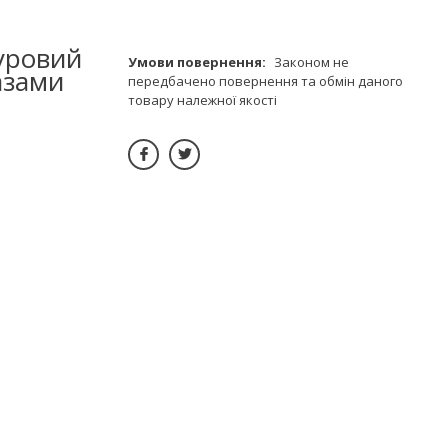
уровий
Законом не
азами
передбачено повернення та обмін даного
товару належної якості