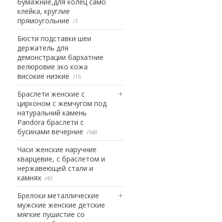
бумажние,для колец само
клейка, круглие
прямоугольние
7
Бюсти подставки шеи
держатель для
демонстрации бархатние
велюровие эко кожа
високие низкие
15
Браслети женские с
цирконом с жемчугом под
натуральний камень
Pandora браслети с
бусинами вечерние
560
Часи женские наручние
кварцевие, с браслетом и
нержавеющей стали и
камнях
45
Брелоки металлические
мужские женские детские
мягкие пушистие со