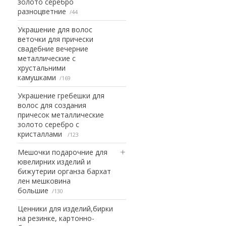
золото серебро
разноцветние
44
Украшение для волос
веточки для прически
свадебние вечерние
металлические с
хрустальними
камушками
169
Украшение гребешки для
волос для создания
причесок металлические
золото серебро с
кристаллами
123
Мешочки подарочние для
ювелирних изделий и
бижутерии органза бархат
лен мешковина
большие
130
Ценники для изделий,бирки
на резинке, картонно-