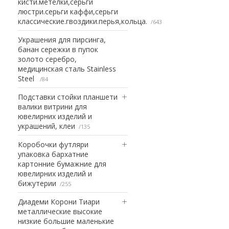
кисти.метелки,серьги
люстри.серьги каффи,серьги
классические.гвоздики.перья,кольца.
643
Украшения для пирсинга,
банан сережки в пупок
золото серебро,
медицинская сталь Stainless
Steel
84
Подставки стойки планшети
валики витрини для
ювелирних изделий и
украшений, клеи
135
Коробочки футляри
упаковка бархатние
картонние бумажние для
ювелирних изделий и
бижутерии
255
Диадеми Корони Тиари
металлические высокие
низкие большие маленькие