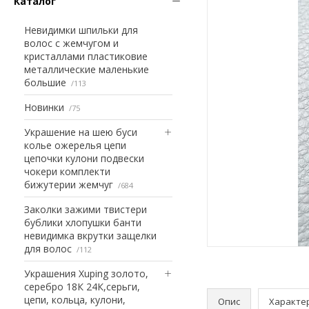
Каталог
Невидимки шпильки для
волос с жемчугом и
кристаллами пластиковие
металлические маленькие
большие
113
Новинки
75
Украшение на шею буси
колье ожерелья цепи
цепочки кулони подвески
чокери комплекти
бижутерии жемчуг
684
Заколки зажими твистери
бублики хлопушки банти
невидимка вкрутки защелки
для волос
112
Украшения Xuping золото,
серебро 18К 24К,серьги,
цепи, кольца, кулони,
Опис
Характе