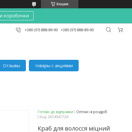
Кошик
и коробочки
+380 (97) 888-89-90
+380 (97) 888-89-90
Отзывы
товары с акциями
Готово до відправки
Оптом і в роздріб
Код:
2674947726
Краб для волосся міцний