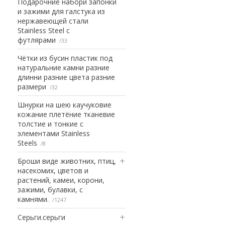
Подарочние набори запонки
и зажими для галстука из
нержавеющей стали
Stainless Steel с
футлярами
33
Чётки из бусин пластик под
натуральние камни разние
длинни разние цвета разние
размери
32
Шнурки на шею каучуковие
кожание плетёние тканевие
толстие и тонкие с
элементами Stainless
Steels
8
Броши виде животних, птиц,
насекомих, цветов и
растений, камеи, корони,
зажими, булавки, с
камнями.
1247
Серьги.серьги