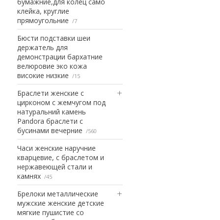
бумажние,для колец само
клейка, круглие
прямоугольние
7
Бюсти подставки шеи
держатель для
демонстрации бархатние
велюровие эко кожа
високие низкие
15
Браслети женские с
цирконом с жемчугом под
натуральний камень
Pandora браслети с
бусинами вечерние
560
Часи женские наручние
кварцевие, с браслетом и
нержавеющей стали и
камнях
45
Брелоки металлические
мужские женские детские
мягкие пушистие со