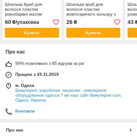
Шпилька Краб для
Шпилька краб для
Шпил
волосся пластик
волосся пластик
воло
різнобарвні матові
жовтогарячого кольору з
роже
паковання із 6 штук розмір
жовтими стразами, що
із к
60
26
43
₴/упаковка
₴
крабіка 12 х 4 см
переливаються, розмір
пере
50х35 мм
50х
Купити
Купити
Про нас
99% позитивних з 85 відгуків за рік
Працює з 25.11.2019
м. Одеса
Бижутерия, коробочки. мешочки . ювелирное
оборудование одесса 7 км наш сайт бижутерия.com,
Одеса, Україна
Контакти
Про нас