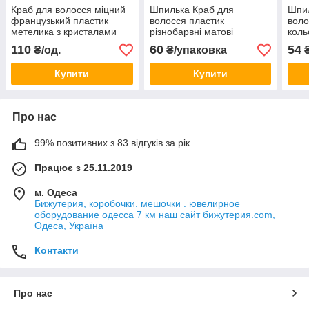
Краб для волосся міцний
Шпилька Краб для
Шпил
французький пластик
волосся пластик
воло
метелика з кристалами
різнобарвні матові
коль
різні кольори розмір 7 см
паковання із 6 штук розмір
пако
110
60
54
₴/од.
₴/упаковка
₴
висота 6 см 1 штука
крабіка 12 х 4 см
85х4
Купити
Купити
Про нас
99% позитивних з 83 відгуків за рік
Працює з 25.11.2019
м. Одеса
Бижутерия, коробочки. мешочки . ювелирное
оборудование одесса 7 км наш сайт бижутерия.com,
Одеса, Україна
Контакти
Про нас