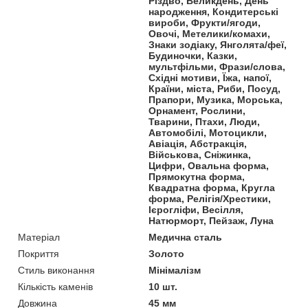
Різдво, Великдень, День
народження, Кондитерські
вироби, Фрукти/ягоди,
Овочі, Метелики/комахи,
Знаки зодіаку, Янголята/феї,
Будиночки, Казки,
мультфільми, Фрази/слова,
Східні мотиви, Їжа, напої,
Країни, міста, Риби, Посуд,
Прапори, Музика, Морська,
Орнамент, Рослини,
Тварини, Птахи, Люди,
Автомобілі, Мотоцикли,
Авіація, Абстракція,
Військова, Сніжинка,
Цифри, Овальна форма,
Прямокутна форма,
Квадратна форма, Кругла
форма, Релігія/Хрестики,
Ієрогліфи, Весілля,
Натюрморт, Пейзаж, Луна
Матеріал
Медична сталь
Покриття
Золото
Стиль виконання
Мінімалізм
Кількість каменів
10 шт.
Довжина
45 мм