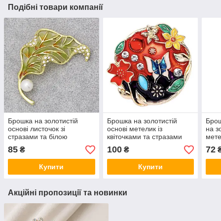
Подібні товари компанії
Брошка на золотистій
Брошка на золотистій
Брош
основі листочок зі
основі метелик із
на з
стразами та білою
квіточками та стразами
мете
намистиною покрита
покрита кольоровою
покр
85
100
72
₴
₴
кольоровою емаллю
емаллю розмір виробу
емал
розмір виробу 50х35 мм
50Х60 мм
Купити
Купити
Акційні пропозиції та новинки