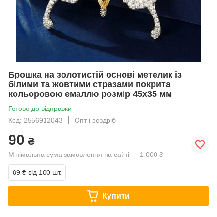
Брошка на золотистій основі метелик із
білими та жовтими стразами покрита
кольоровою емаллю розмір 45х35 мм
Готово до відправки
Код: 2556912043
Опт і роздріб
90
₴
Мінімальна сума замовлення на сайті — 1 000 ₴
89 ₴
від 100 шт.
Купити