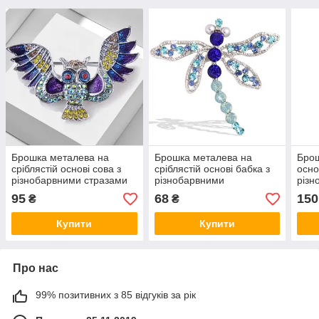
Брошка металева на
Брошка металева на
Брош
сріблястій основі сова з
сріблястій основі бабка з
осно
різнобарвними стразами
різнобарвними
різн
покрита емаллю розмір
камінчиками, що
крис
95
68
150
₴
₴
55х35 мм
переливаються, розміром
пере
60х70 мм
80х
Купити
Купити
Про нас
99% позитивних з 85 відгуків за рік