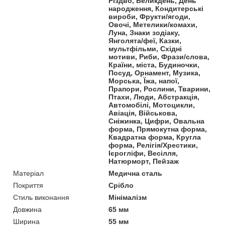
Різдво, Великдень, День
народження, Кондитерські
вироби, Фрукти/ягоди,
Овочі, Метелики/комахи,
Луна, Знаки зодіаку,
Янголята/феї, Казки,
мультфільми, Східні
мотиви, Риби, Фрази/слова,
Країни, міста, Будиночки,
Посуд, Орнамент, Музика,
Морська, Їжа, напої,
Прапори, Рослини, Тварини,
Птахи, Люди, Абстракція,
Автомобілі, Мотоцикли,
Авіація, Військова,
Сніжинка, Цифри, Овальна
форма, Прямокутна форма,
Квадратна форма, Кругла
форма, Релігія/Хрестики,
Ієрогліфи, Весілля,
Натюрморт, Пейзаж
Матеріал
Медична сталь
Покриття
Срібло
Стиль виконання
Мінімалізм
Довжина
65 мм
Ширина
55 мм