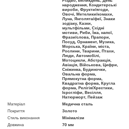
Різдво, Великдень, День
народження, Кондитерські
вироби, Фрукти/ягоди,
Овочі, Метелики/комахи,
Луна, Янголята/феї, Знаки
зодіаку, Казки,
мультфільми, Східні
мотиви, Риби, Їжа, напої,
Фрази/слова, Прапори,
Посуд, Орнамент, Музика,
Морська, Країни, міста,
Рослини, Тварини, Птахи,
Люди, Автомобілі,
Мотоцикли, Абстракція,
Авіація, Військова, Цифри,
Сніжинка, Будиночки,
Овальна форма,
Прямокутна форма,
Квадратна форма, Кругла
форма, Релігія/Хрестики,
Ієрогліфи, Весілля,
Натюрморт, Пейзаж
Матеріал
Медична сталь
Покриття
Золото
Стиль виконання
Мінімалізм
Довжина
70 мм