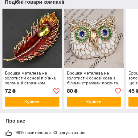
Подібні товари компанії
Брошка металева на
Брошка металева на
Брош
золотистій основі пір'їнка
золотистій основі сова з
золо
зелена зі стразиком
білими стразами покрита
що г
покрита кольоровою
кольоровою емаллю
покр
72
80
45
₴
₴
емаллю розмір 35х75 мм
розмір 50х40 мм
емал
Купити
Купити
Про нас
99% позитивних з 83 відгуків за рік