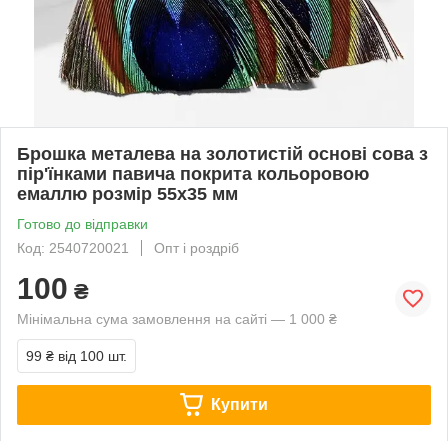
Брошка металева на золотистій основі сова з
пір'їнками павича покрита кольоровою
емаллю розмір 55х35 мм
Готово до відправки
Код: 2540720021
Опт і роздріб
100
₴
Мінімальна сума замовлення на сайті — 1 000 ₴
99 ₴
від 100 шт.
Купити