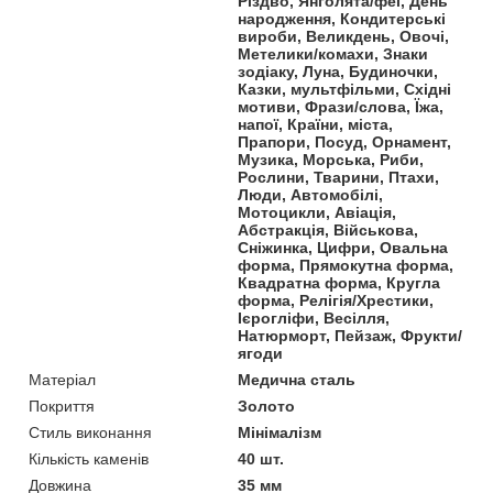
Різдво, Янголята/феї, День
народження, Кондитерські
вироби, Великдень, Овочі,
Метелики/комахи, Знаки
зодіаку, Луна, Будиночки,
Казки, мультфільми, Східні
мотиви, Фрази/слова, Їжа,
напої, Країни, міста,
Прапори, Посуд, Орнамент,
Музика, Морська, Риби,
Рослини, Тварини, Птахи,
Люди, Автомобілі,
Мотоцикли, Авіація,
Абстракція, Військова,
Сніжинка, Цифри, Овальна
форма, Прямокутна форма,
Квадратна форма, Кругла
форма, Релігія/Хрестики,
Ієрогліфи, Весілля,
Натюрморт, Пейзаж, Фрукти/
ягоди
Матеріал
Медична сталь
Покриття
Золото
Стиль виконання
Мінімалізм
Кількість каменів
40 шт.
Довжина
35 мм