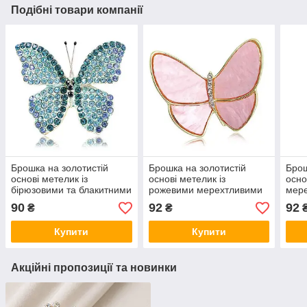
Подібні товари компанії
Брошка на золотистій
Брошка на золотистій
Брош
основі метелик із
основі метелик із
осно
бірюзовими та блакитними
рожевими мерехтливими
мер
кришталевими стразами
крильцями та білими
та б
90
92
92
₴
₴
розмір 35х30 мм
стразами розмір 45х40 мм
45х
Купити
Купити
Акційні пропозиції та новинки