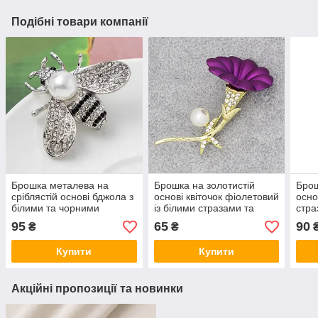
Подібні товари компанії
Брошка металева на
Брошка на золотистій
Брош
сріблястій основі бджола з
основі квіточок фіолетовий
осно
білими та чорними
із білими стразами та
стра
стразами та намистиною
білою намистиною розмір
покр
95
65
90
₴
₴
розмір 35х40 мм
виробу 55х40 мм
емал
55х
Купити
Купити
Акційні пропозиції та новинки