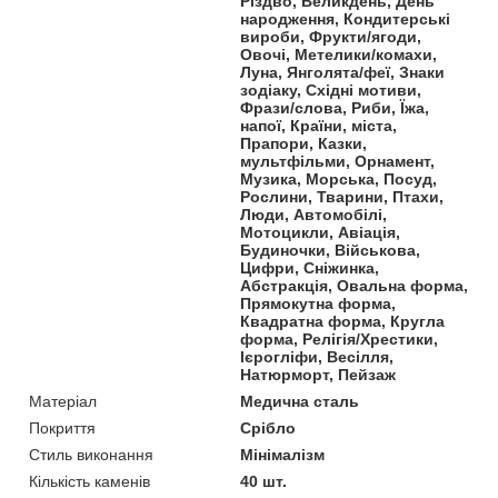
Різдво, Великдень, День
народження, Кондитерські
вироби, Фрукти/ягоди,
Овочі, Метелики/комахи,
Луна, Янголята/феї, Знаки
зодіаку, Східні мотиви,
Фрази/слова, Риби, Їжа,
напої, Країни, міста,
Прапори, Казки,
мультфільми, Орнамент,
Музика, Морська, Посуд,
Рослини, Тварини, Птахи,
Люди, Автомобілі,
Мотоцикли, Авіація,
Будиночки, Військова,
Цифри, Сніжинка,
Абстракція, Овальна форма,
Прямокутна форма,
Квадратна форма, Кругла
форма, Релігія/Хрестики,
Ієрогліфи, Весілля,
Натюрморт, Пейзаж
Матеріал
Медична сталь
Покриття
Срібло
Стиль виконання
Мінімалізм
Кількість каменів
40 шт.