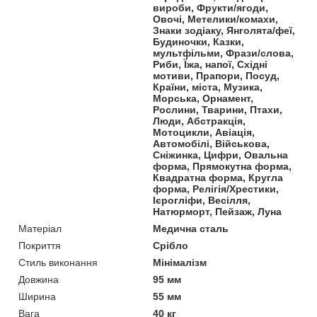
вироби, Фрукти/ягоди,
Овочі, Метелики/комахи,
Знаки зодіаку, Янголята/феї,
Будиночки, Казки,
мультфільми, Фрази/слова,
Риби, Їжа, напої, Східні
мотиви, Прапори, Посуд,
Країни, міста, Музика,
Морська, Орнамент,
Рослини, Тварини, Птахи,
Люди, Абстракція,
Мотоцикли, Авіація,
Автомобілі, Військова,
Сніжинка, Цифри, Овальна
форма, Прямокутна форма,
Квадратна форма, Кругла
форма, Релігія/Хрестики,
Ієрогліфи, Весілля,
Натюрморт, Пейзаж, Луна
Матеріал
Медична сталь
Покриття
Срібло
Стиль виконання
Мінімалізм
Довжина
95 мм
Ширина
55 мм
Вага
40 кг