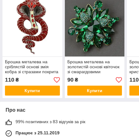
Брошка металева на
Брошка металева на
Брош
сріблястій основі змія
золотистій основі квіточок
золо
кобра зі стразами покрита
зі смарагдовими
крис
кольоровою емаллю
масивними кристалами
кол
110
90
110
₴
₴
розмір виробу 95х55 мм
розмір 50Х55 мм
розм
Купити
Купити
Про нас
99% позитивних з 83 відгуків за рік
Працює з 25.11.2019