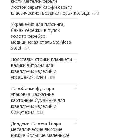
кисти.метелки,серьги
люстри.серьги каффи,серьги
классические.гвоздики.перья,кольца.
643
Украшения для пирсинга,
банан сережки в пупок
золото серебро,
медицинская сталь Stainless
Steel
84
Подставки стойки планшети
валики витрини для
ювелирних изделий и
украшений, клеи
135
Коробочки футляри
упаковка бархатние
картонние бумажние для
ювелирних изделий и
бижутерии
256
Диадеми Корони Тиари
металлические высокие
низкие большие маленькие