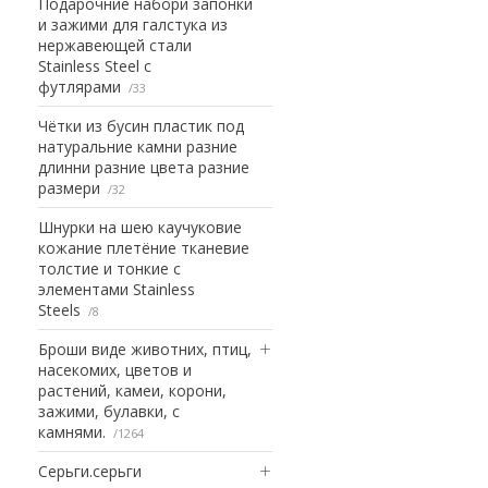
Подарочние набори запонки
и зажими для галстука из
нержавеющей стали
Stainless Steel с
футлярами
33
Чётки из бусин пластик под
натуральние камни разние
длинни разние цвета разние
размери
32
Шнурки на шею каучуковие
кожание плетёние тканевие
толстие и тонкие с
элементами Stainless
Steels
8
Броши виде животних, птиц,
насекомих, цветов и
растений, камеи, корони,
зажими, булавки, с
камнями.
1264
Серьги.серьги