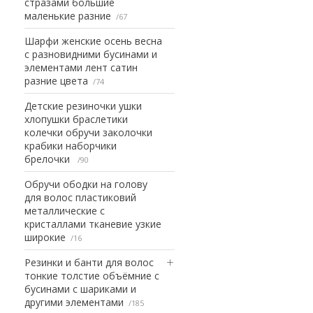
стразами большие
маленькие разние
67
Шарфи женские осень весна
с разновидними бусинами и
элементами лент сатин
разние цвета
74
Детские резиночки ушки
хлопушки браслетики
колечки обручи заколочки
крабики наборчики
брелочки
90
Обручи ободки на голову
для волос пластиковий
металлические с
кристаллами тканевие узкие
широкие
16
Резинки и банти для волос
тонкие толстие объёмние с
бусинами с шариками и
другими элементами
185