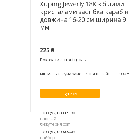
Xuping Jewerly 18К з білими
кристалами застібка карабін
довжина 16-20 см ширина 9
мм
225 ₴
Показати оптові ціни
Мінімальна сума замовлення на сайті — 1 000 ₴
Купити
+380 (97) 888-89-90
наш сайт
бижутерия.com
+380 (97) 888-89-90
вайбер