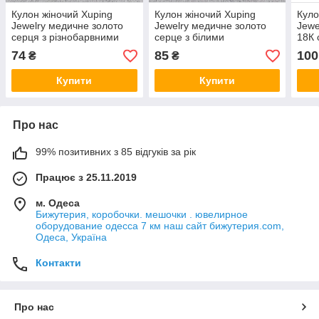
Кулон жіночий Xuping
Кулон жіночий Xuping
Куло
Jewelry медичне золото
Jewelry медичне золото
Jewe
серця з різнобарвними
серце з білими
18К 
кристалами розмір виробу
кристалами розмір виробу
крис
74
85
100
₴
₴
16х13 мм
15х15 мм
15х
Купити
Купити
Про нас
99% позитивних з 85 відгуків за рік
Працює з 25.11.2019
м. Одеса
Бижутерия, коробочки. мешочки . ювелирное
оборудование одесса 7 км наш сайт бижутерия.com,
Одеса, Україна
Контакти
Про нас