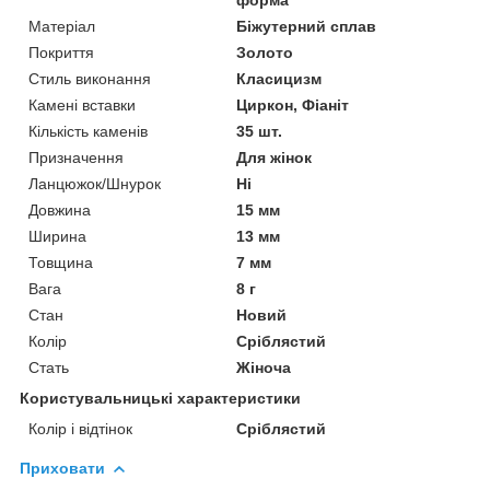
Матеріал
Біжутерний сплав
Покриття
Золото
Стиль виконання
Класицизм
Камені вставки
Циркон, Фіаніт
Кількість каменів
35 шт.
Призначення
Для жінок
Ланцюжок/Шнурок
Ні
Довжина
15 мм
Ширина
13 мм
Товщина
7 мм
Вага
8 г
Стан
Новий
Колір
Сріблястий
Стать
Жіноча
Користувальницькі характеристики
Колір і відтінок
Сріблястий
Приховати