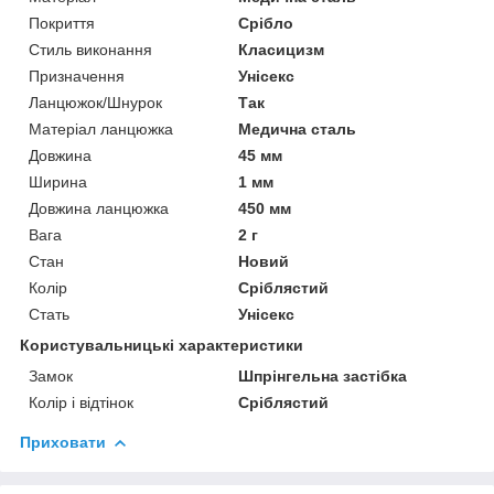
Покриття
Срібло
Стиль виконання
Класицизм
Призначення
Унісекс
Ланцюжок/Шнурок
Так
Матеріал ланцюжка
Медична сталь
Довжина
45 мм
Ширина
1 мм
Довжина ланцюжка
450 мм
Вага
2 г
Стан
Новий
Колір
Сріблястий
Стать
Унісекс
Користувальницькі характеристики
Замок
Шпрінгельна застібка
Колір і відтінок
Сріблястий
Приховати