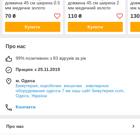
довжина 45 см ширина 0.5
довжина 45 см ширина 2
довж
мм медичне золото
мм медичний золото
мм м
декоративне плетіння
декоративне плетіння
деко
70
110
130
₴
₴
застібка шпингель
застібка шпингель
заст
Купити
Купити
Про нас
99% позитивних з 83 відгуків за рік
Працює з 25.11.2019
м. Одеса
Бижутерия, коробочки. мешочки . ювелирное
оборудование одесса 7 км наш сайт бижутерия.com,
Одеса, Україна
Контакти
Про нас