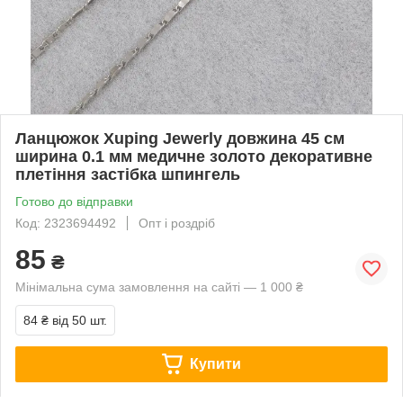
Ланцюжок Xuping Jewerly довжина 45 см
ширина 0.1 мм медичне золото декоративне
плетіння застібка шпингель
Готово до відправки
Код: 2323694492
Опт і роздріб
85
₴
Мінімальна сума замовлення на сайті — 1 000 ₴
84 ₴
від 50 шт.
Купити