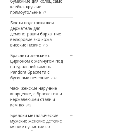
бумажние,для колец само
клейка, круглие
прямоугольние
7
Бюсти подставки шеи
держатель для
демонстрации бархатние
велюровие эко кожа
високие низкие
15
Браслети женские с
цирконом с жемчугом под
натуральний камень
Pandora браслети с
бусинами вечерние
560
Часи женские наручние
кварцевие, с браслетом и
нержавеющей стали и
камнях
45
Брелоки металлические
мужские женские детские
мягкие пушистие со