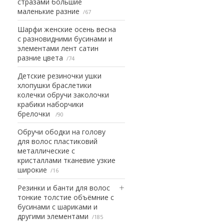
стразами большие
маленькие разние
67
Шарфи женские осень весна
с разновидними бусинами и
элементами лент сатин
разние цвета
74
Детские резиночки ушки
хлопушки браслетики
колечки обручи заколочки
крабики наборчики
брелочки
90
Обручи ободки на голову
для волос пластиковий
металлические с
кристаллами тканевие узкие
широкие
16
Резинки и банти для волос
тонкие толстие объёмние с
бусинами с шариками и
другими элементами
185