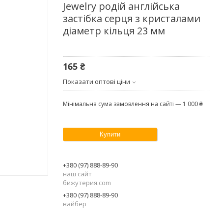
Jewelry родій англійська
застібка серця з кристалами
діаметр кільця 23 мм
165 ₴
Показати оптові ціни
Мінімальна сума замовлення на сайті — 1 000 ₴
Купити
+380 (97) 888-89-90
наш сайт
бижутерия.com
+380 (97) 888-89-90
вайбер