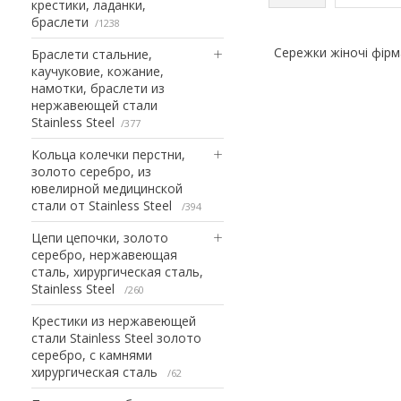
крестики, ладанки,
браслети
1238
Сережки жіночі фірма
Браслети стальние,
каучуковие, кожание,
намотки, браслети из
нержавеющей стали
Stainless Steel
377
Кольца колечки перстни,
золото серебро, из
ювелирной медицинской
стали от Stainless Steel
394
Цепи цепочки, золото
серебро, нержавеющая
сталь, хирургическая сталь,
Stainless Steel
260
Крестики из нержавеющей
стали Stainless Steel золото
серебро, с камнями
хирургическая сталь
62