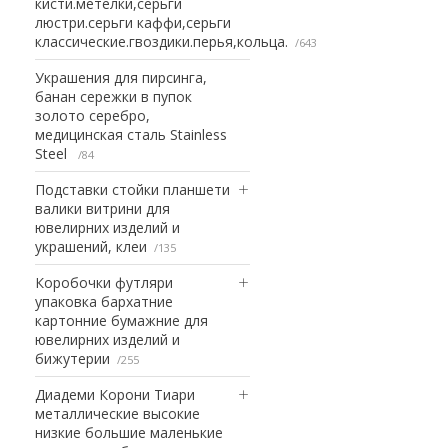
кисти.метелки,серьги
люстри.серьги каффи,серьги
классические.гвоздики.перья,кольца.
643
Украшения для пирсинга,
банан сережки в пупок
золото серебро,
медицинская сталь Stainless
Steel
84
Подставки стойки планшети
валики витрини для
ювелирних изделий и
украшений, клеи
135
Коробочки футляри
упаковка бархатние
картонние бумажние для
ювелирних изделий и
бижутерии
255
Диадеми Корони Тиари
металлические высокие
низкие большие маленькие