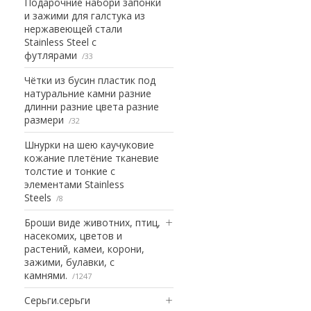
Подарочние набори запонки
и зажими для галстука из
нержавеющей стали
Stainless Steel с
футлярами
33
Чётки из бусин пластик под
натуральние камни разние
длинни разние цвета разние
размери
32
Шнурки на шею каучуковие
кожание плетёние тканевие
толстие и тонкие с
элементами Stainless
Steels
8
Броши виде животних, птиц,
насекомих, цветов и
растений, камеи, корони,
зажими, булавки, с
камнями.
1247
Серьги.серьги