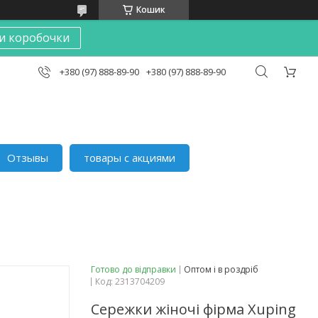
Кошик
и коробочки
+380 (97) 888-89-90
+380 (97) 888-89-90
Отзывы
товары с акциями
Готово до відправки
Оптом і в роздріб
Код:
2313704209
Сережки жіночі фірма Xuping