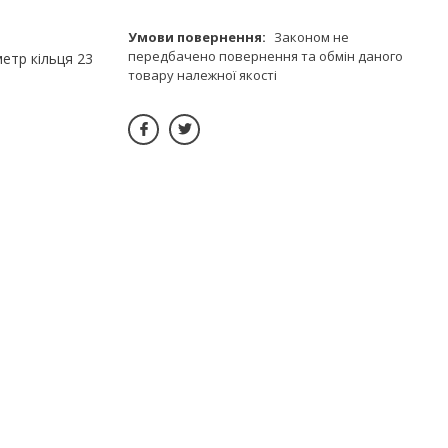
Законом не
передбачено повернення та обмін даного
метр кільця 23
товару належної якості