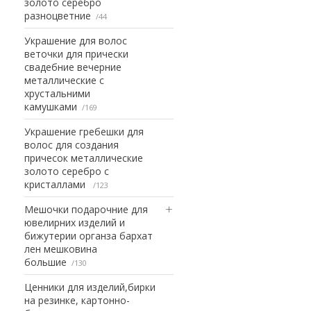
золото серебро
разноцветние
44
Украшение для волос
веточки для прически
свадебние вечерние
металлические с
хрустальними
камушками
169
Украшение гребешки для
волос для создания
причесок металлические
золото серебро с
кристаллами
123
Мешочки подарочние для
ювелирних изделий и
бижутерии органза бархат
лен мешковина
большие
130
Ценники для изделий,бирки
на резинке, картонно-