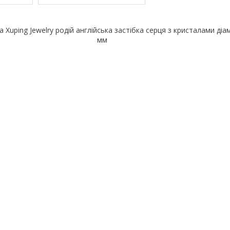
 Xuping Jewelry родій англійська застібка серця з кристалами діа
мм