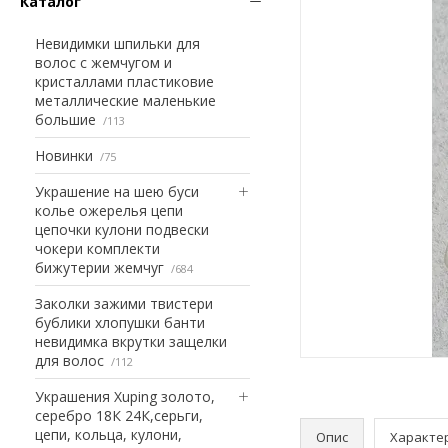
Каталог
Невидимки шпильки для
волос с жемчугом и
кристаллами пластиковие
металлические маленькие
большие
113
Новинки
75
Украшение на шею буси
колье ожерелья цепи
цепочки кулони подвески
чокери комплекти
бижутерии жемчуг
684
Заколки зажими твистери
бублики хлопушки банти
невидимка вкрутки защелки
для волос
112
Украшения Xuping золото,
серебро 18К 24К,серьги,
цепи, кольца, кулони,
Опис
Характе