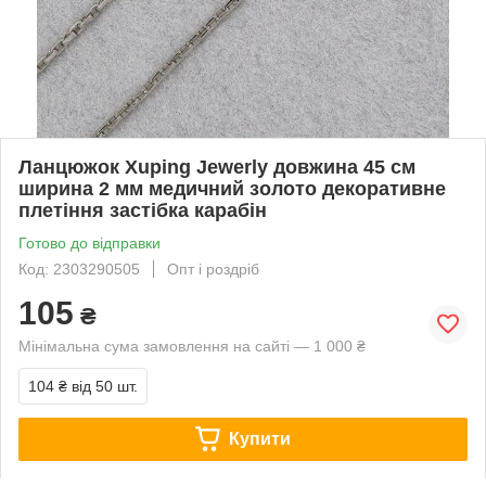
Ланцюжок Xuping Jewerly довжина 45 см
ширина 2 мм медичний золото декоративне
плетіння застібка карабін
Готово до відправки
Код: 2303290505
Опт і роздріб
105
₴
Мінімальна сума замовлення на сайті — 1 000 ₴
104 ₴
від 50 шт.
Купити