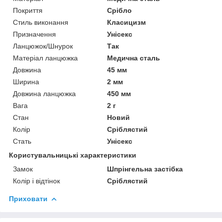
Покриття
Срібло
Стиль виконання
Класицизм
Призначення
Унісекс
Ланцюжок/Шнурок
Так
Матеріал ланцюжка
Медична сталь
Довжина
45 мм
Ширина
2 мм
Довжина ланцюжка
450 мм
Вага
2 г
Стан
Новий
Колір
Сріблястий
Стать
Унісекс
Користувальницькі характеристики
Замок
Шпрінгельна застібка
Колір і відтінок
Сріблястий
Приховати