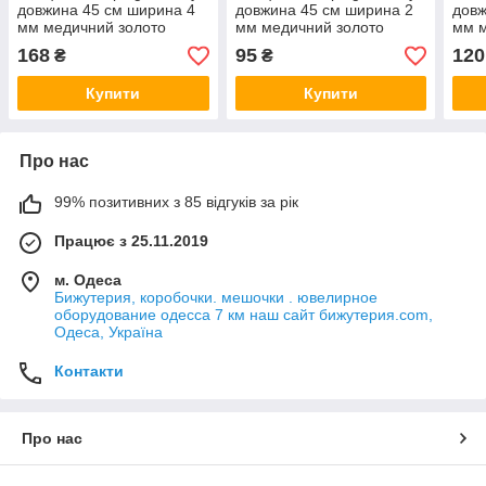
довжина 45 см ширина 4
довжина 45 см ширина 2
довж
мм медичний золото
мм медичний золото
мм м
декоративне плетіння
декоративне плетіння
деко
168
95
120
₴
₴
застібка карабін
застібка карабін
заст
Купити
Купити
Про нас
99% позитивних з 85 відгуків за рік
Працює з 25.11.2019
м. Одеса
Бижутерия, коробочки. мешочки . ювелирное
оборудование одесса 7 км наш сайт бижутерия.com,
Одеса, Україна
Контакти
Про нас