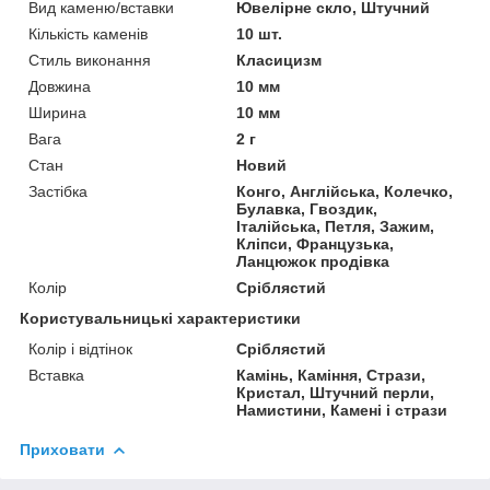
Вид каменю/вставки
Ювелірне скло, Штучний
Кількість каменів
10 шт.
Стиль виконання
Класицизм
Довжина
10 мм
Ширина
10 мм
Вага
2 г
Стан
Новий
Застібка
Конго, Англійська, Колечко,
Булавка, Гвоздик,
Італійська, Петля, Зажим,
Кліпси, Французька,
Ланцюжок продівка
Колір
Сріблястий
Користувальницькі характеристики
Колір і відтінок
Сріблястий
Вставка
Камінь, Каміння, Стрази,
Кристал, Штучний перли,
Намистини, Камені і стрази
Приховати