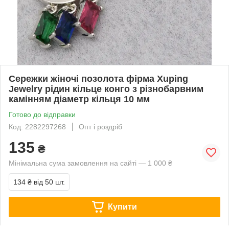
Сережки жіночі позолота фірма Xuping
Jewelry рідин кільце конго з різнобарвним
камінням діаметр кільця 10 мм
Готово до відправки
Код: 2282297268
Опт і роздріб
135
₴
Мінімальна сума замовлення на сайті — 1 000 ₴
134 ₴
від 50 шт.
Купити