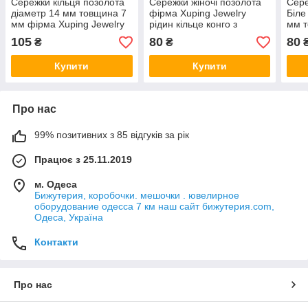
Сережки кільця позолота
Сережки жіночі позолота
Сере
діаметр 14 мм товщина 7
фірма Xuping Jewelry
Біле
мм фірма Xuping Jewelry
рідин кільце конго з
мм 
малюнок Apple сріблястий
білими камінчиками
Xupi
105
80
80
₴
₴
діаметр кільця 10 мм
кри
Купити
Купити
Про нас
99% позитивних з 85 відгуків за рік
Працює з 25.11.2019
м. Одеса
Бижутерия, коробочки. мешочки . ювелирное
оборудование одесса 7 км наш сайт бижутерия.com,
Одеса, Україна
Контакти
Про нас