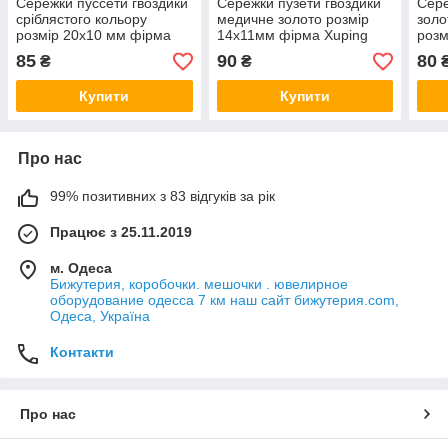
Сережки пуссети гвоздики
Сережки пузети гвоздики
Сере
сріблястого кольору
медичне золото розмір
золо
розмір 20х10 мм фірма
14х11мм фірма Xuping
розм
Xuping Jewelry трояндочки
Jewelry зі стразами та
Xupi
85
90
80
₴
₴
зі стразами та
червоними намистинами
сапф
намистиною
Купити
Купити
Про нас
99% позитивних з 83 відгуків за рік
Працює з 25.11.2019
м. Одеса
Бижутерия, коробочки. мешочки . ювелирное
оборудование одесса 7 км наш сайт бижутерия.com,
Одеса, Україна
Контакти
Про нас