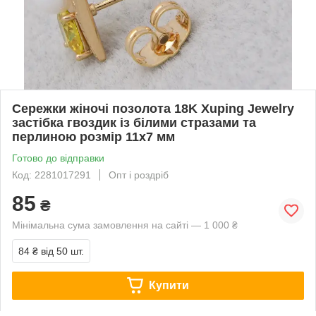
Сережки жіночі позолота 18K Xuping Jewelry
застібка гвоздик із білими стразами та
перлиною розмір 11х7 мм
Готово до відправки
Код: 2281017291
Опт і роздріб
85
₴
Мінімальна сума замовлення на сайті — 1 000 ₴
84 ₴
від 50 шт.
Купити