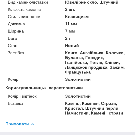
Вид каменю/вставки
Ювелірне скло, Штучний
Кількість каменів
2 шт.
Стиль виконання
Класицизм
Довжина
11 мм
Ширина
7 мм
Вага
2 г
Стан
Новий
Застібка
Конго, Англійська, Колечко,
Булавка, Гвоздик,
Італійська, Петля, Кліпси,
Ланцюжок продівка, Зажим,
Французька
Колір
Золотистий
Користувальницькі характеристики
Колір і відтінок
Золотистий
Вставка
Камінь, Каміння, Стрази,
Кристал, Штучний перли,
Намистини, Камені і стрази
Приховати