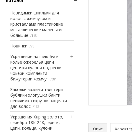
Каталог
Невидимки шпильки для
волос с жемчугом и
кристаллами пластиковие
металлические маленькие
большие
113
Новинки
75
Украшение на шею буси
колье ожерелья цепи
цепочки кулони подвески
чокери комплекти
бижутерии жемчуг
681
Заколки зажими твистери
бублики хлопушки банти
невидимка вкрутки защелки
для волос
112
Украшения Xuping золото,
серебро 18К 24К,серьги,
цепи, кольца, кулони,
Опис
Характе