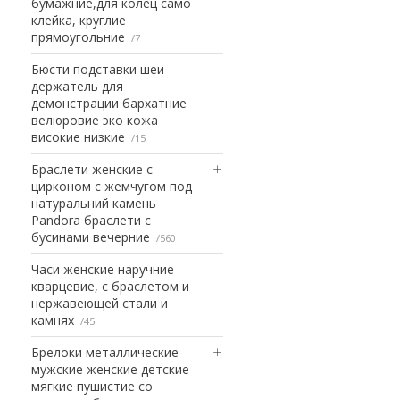
бумажние,для колец само
клейка, круглие
прямоугольние
7
Бюсти подставки шеи
держатель для
демонстрации бархатние
велюровие эко кожа
високие низкие
15
Браслети женские с
цирконом с жемчугом под
натуральний камень
Pandora браслети с
бусинами вечерние
560
Часи женские наручние
кварцевие, с браслетом и
нержавеющей стали и
камнях
45
Брелоки металлические
мужские женские детские
мягкие пушистие со