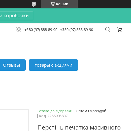
Кошик
и коробочки
+380 (97) 888-89-90
+380 (97) 888-89-90
Отзывы
товары с акциями
Готово до відправки
Оптом і в роздріб
Код:
2266905837
Перстінь печатка масивного