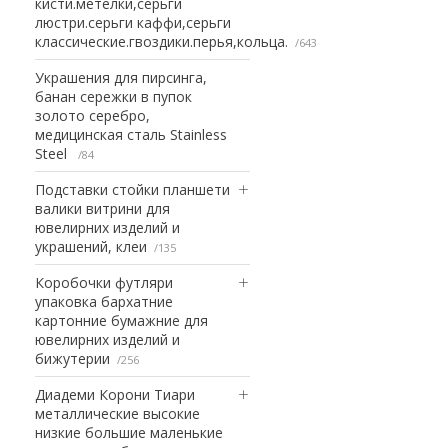
кисти.метелки,серьги
люстри.серьги каффи,серьги
классические.гвоздики.перья,кольца.
643
Украшения для пирсинга,
банан сережки в пупок
золото серебро,
медицинская сталь Stainless
Steel
84
Подставки стойки планшети
валики витрини для
ювелирних изделий и
украшений, клеи
135
Коробочки футляри
упаковка бархатние
картонние бумажние для
ювелирних изделий и
бижутерии
256
Диадеми Корони Тиари
металлические высокие
низкие большие маленькие