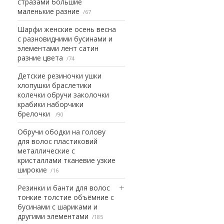
стразами большие
маленькие разние
67
Шарфи женские осень весна
с разновидними бусинами и
элементами лент сатин
разние цвета
74
Детские резиночки ушки
хлопушки браслетики
колечки обручи заколочки
крабики наборчики
брелочки
90
Обручи ободки на голову
для волос пластиковий
металлические с
кристаллами тканевие узкие
широкие
16
Резинки и банти для волос
тонкие толстие объёмние с
бусинами с шариками и
другими элементами
185