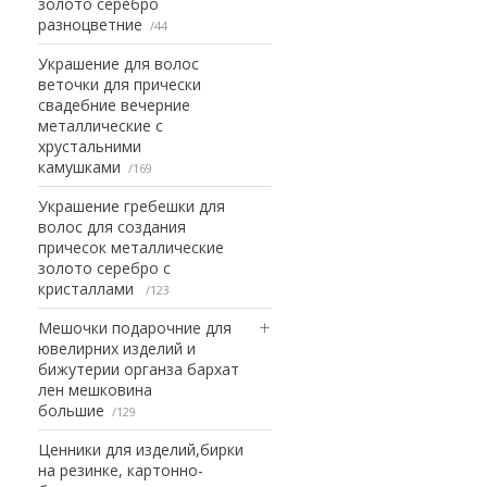
золото серебро
разноцветние
44
Украшение для волос
веточки для прически
свадебние вечерние
металлические с
хрустальними
камушками
169
Украшение гребешки для
волос для создания
причесок металлические
золото серебро с
кристаллами
123
Мешочки подарочние для
ювелирних изделий и
бижутерии органза бархат
лен мешковина
большие
129
Ценники для изделий,бирки
на резинке, картонно-