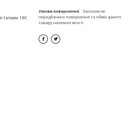
Законом не
передбачено повернення та обмін даного
исталами 18K
товару належної якості