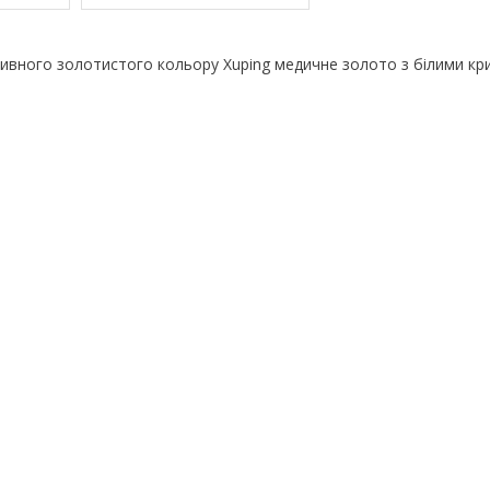
сивного золотистого кольору Xuping медичне золото з білими кр