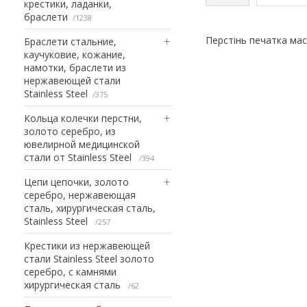
крестики, ладанки,
браслети
1238
Перстінь печатка ма
Браслети стальние,
каучуковие, кожание,
намотки, браслети из
нержавеющей стали
Stainless Steel
375
Кольца колечки перстни,
золото серебро, из
ювелирной медицинской
стали от Stainless Steel
394
Цепи цепочки, золото
серебро, нержавеющая
сталь, хирургическая сталь,
Stainless Steel
257
Крестики из нержавеющей
стали Stainless Steel золото
серебро, с камнями
хирургическая сталь
62