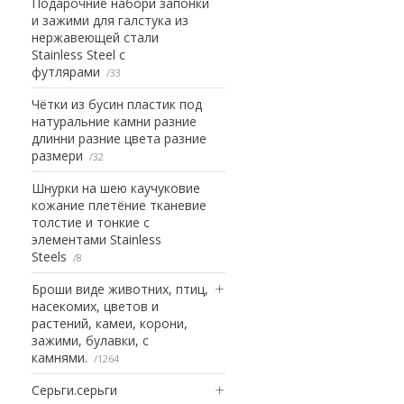
Подарочние набори запонки
и зажими для галстука из
нержавеющей стали
Stainless Steel с
футлярами
33
Чётки из бусин пластик под
натуральние камни разние
длинни разние цвета разние
размери
32
Шнурки на шею каучуковие
кожание плетёние тканевие
толстие и тонкие с
элементами Stainless
Steels
8
Броши виде животних, птиц,
насекомих, цветов и
растений, камеи, корони,
зажими, булавки, с
камнями.
1264
Серьги.серьги