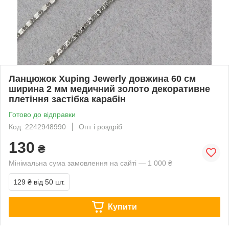
Ланцюжок Xuping Jewerly довжина 60 см
ширина 2 мм медичний золото декоративне
плетіння застібка карабін
Готово до відправки
Код: 2242948990
Опт і роздріб
130
₴
Мінімальна сума замовлення на сайті — 1 000 ₴
129 ₴
від 50 шт.
Купити