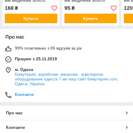
мм медичний золото
мм медичний золото
мм м
декоративне плетіння
декоративне плетіння
деко
168
95
120
₴
₴
застібка карабін
застібка карабін
заст
Купити
Купити
Про нас
99% позитивних з 85 відгуків за рік
Працює з 25.11.2019
м. Одеса
Бижутерия, коробочки. мешочки . ювелирное
оборудование одесса 7 км наш сайт бижутерия.com,
Одеса, Україна
Контакти
Про нас
Контакти