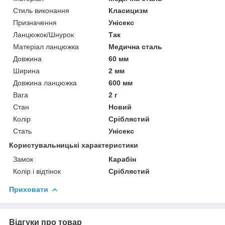
Стиль виконання
Класицизм
Призначення
Унісекс
Ланцюжок/Шнурок
Так
Матеріал ланцюжка
Медична сталь
Довжина
60 мм
Ширина
2 мм
Довжина ланцюжка
600 мм
Вага
2 г
Стан
Новий
Колір
Сріблястий
Стать
Унісекс
Користувальницькі характеристики
Замок
Карабін
Колір і відтінок
Сріблястий
Приховати
Відгуки про товар