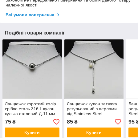
належної якості
Всі умови повернення
Подібні товари компанії
Ланцюжок короткий колір
Ланцюжок кулон затяжка
Ланц
срібло сталь 316 L кулон
регульований з перлами
регу
кулька сталевий Д-11 мм
від Stainless Steel
Stee
ланцюг кульковий довг 46
срібляста сталь 316 L довг
L дв
75
85
95
₴
₴
см тлщн 2 мм
65 см тлщн 1 мм
см т
Купити
Купити