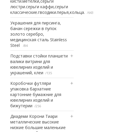
кисти.метелки,серьги
люстри.серьги каффи,серьги
классические.гвоздики.перья,кольца.
643
Украшения для пирсинга,
банан сережки в пупок
золото серебро,
медицинская сталь Stainless
Steel
84
Подставки стойки планшети
валики витрини для
ювелирних изделий и
украшений, клеи
135
Коробочки футляри
упаковка бархатние
картонние бумажние для
ювелирних изделий и
бижутерии
256
Диадеми Корони Тиари
металлические высокие
низкие большие маленькие