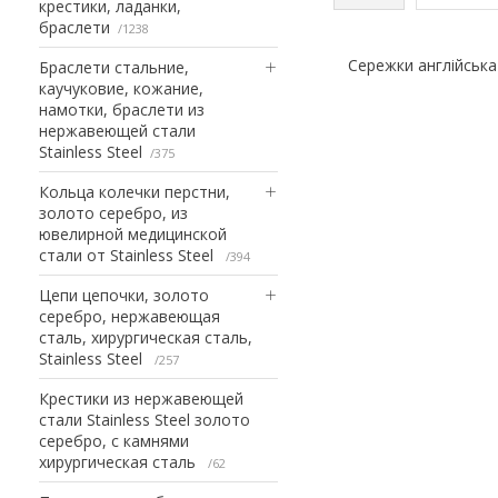
крестики, ладанки,
браслети
1238
Сережки англійська
Браслети стальние,
каучуковие, кожание,
намотки, браслети из
нержавеющей стали
Stainless Steel
375
Кольца колечки перстни,
золото серебро, из
ювелирной медицинской
стали от Stainless Steel
394
Цепи цепочки, золото
серебро, нержавеющая
сталь, хирургическая сталь,
Stainless Steel
257
Крестики из нержавеющей
стали Stainless Steel золото
серебро, с камнями
хирургическая сталь
62