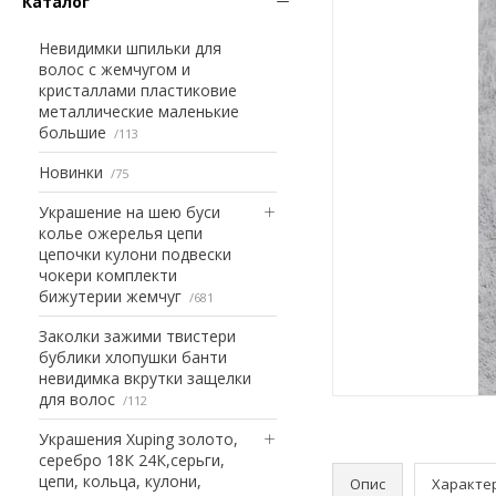
Каталог
Невидимки шпильки для
волос с жемчугом и
кристаллами пластиковие
металлические маленькие
большие
113
Новинки
75
Украшение на шею буси
колье ожерелья цепи
цепочки кулони подвески
чокери комплекти
бижутерии жемчуг
681
Заколки зажими твистери
бублики хлопушки банти
невидимка вкрутки защелки
для волос
112
Украшения Xuping золото,
серебро 18К 24К,серьги,
цепи, кольца, кулони,
Опис
Характе