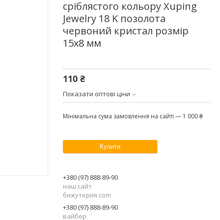
сріблястого кольору Xuping
Jewelry 18 K позолота
червоний кристал розмір
15х8 мм
110 ₴
Показати оптові ціни
Мінімальна сума замовлення на сайті — 1 000 ₴
Купити
+380 (97) 888-89-90
наш сайт
бижутерия.com
+380 (97) 888-89-90
вайбер