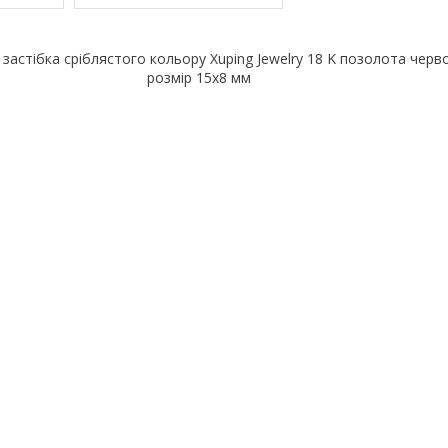
 застібка сріблястого кольору Xuping Jewelry 18 K позолота черв
розмір 15х8 мм