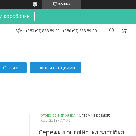
Кошик
и коробочки
+380 (97) 888-89-90
+380 (97) 888-89-90
Отзывы
товары с акциями
Готово до відправки
Оптом і в роздріб
Код:
2213477176
Сережки англійська застібка