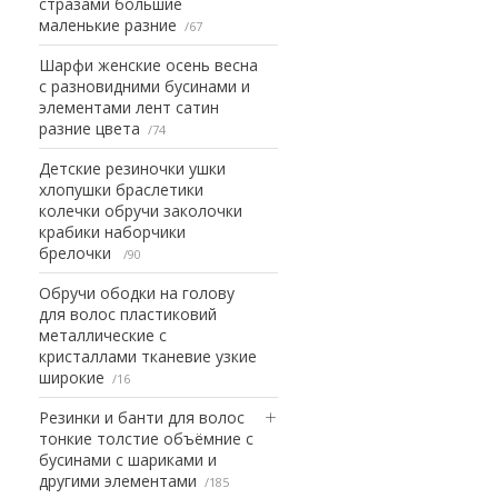
стразами большие
маленькие разние
67
Шарфи женские осень весна
с разновидними бусинами и
элементами лент сатин
разние цвета
74
Детские резиночки ушки
хлопушки браслетики
колечки обручи заколочки
крабики наборчики
брелочки
90
Обручи ободки на голову
для волос пластиковий
металлические с
кристаллами тканевие узкие
широкие
16
Резинки и банти для волос
тонкие толстие объёмние с
бусинами с шариками и
другими элементами
185