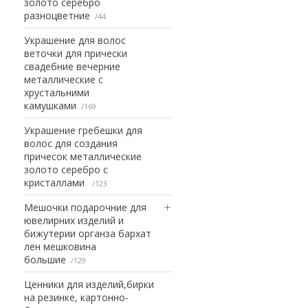
золото серебро
разноцветние
44
Украшение для волос
веточки для прически
свадебние вечерние
металлические с
хрустальними
камушками
169
Украшение гребешки для
волос для создания
причесок металлические
золото серебро с
кристаллами
123
Мешочки подарочние для
ювелирних изделий и
бижутерии органза бархат
лен мешковина
большие
129
Ценники для изделий,бирки
на резинке, картонно-