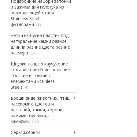
Подарочние набори запонки
и зажими для галстука из
нержавеющей стали
Stainless Steel с
футлярами
33
Чётки из бусин пластик под
натуральние камни разние
длинни разние цвета разние
размери
32
Шнурки на шею каучуковие
кожание плетёние тканевие
толстие и тонкие с
элементами Stainless
Steels
8
Броши виде животних, птиц,
насекомих, цветов и
растений, камеи, корони,
зажими, булавки, с
камнями.
1264
Серьги.серьги