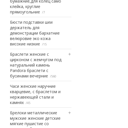
бумажние,для колец само
клейка, круглие
прямоугольние
7
Бюсти подставки шеи
держатель для
демонстрации бархатние
велюровие эко кожа
високие низкие
15
Браслети женские с
цирконом с жемчугом под
натуральний камень
Pandora браслети с
бусинами вечерние
560
Часи женские наручние
кварцевие, с браслетом и
нержавеющей стали и
камнях
45
Брелоки металлические
мужские женские детские
мягкие пушистие со