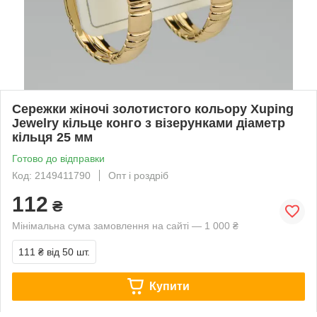
Сережки жіночі золотистого кольору Xuping
Jewelry кільце конго з візерунками діаметр
кільця 25 мм
Готово до відправки
Код: 2149411790
Опт і роздріб
112
₴
Мінімальна сума замовлення на сайті — 1 000 ₴
111 ₴
від 50 шт.
Купити