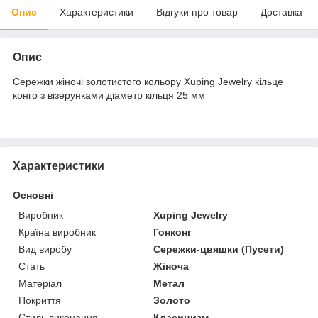
Опис
Характеристики
Відгуки про товар
Доставка
Опис
Сережки жіночі золотистого кольору Xuping Jewelry кільце
конго з візерунками діаметр кільця 25 мм
Характеристики
Основні
Виробник
Xuping Jewelry
Країна виробник
Гонконг
Вид виробу
Сережки-цвяшки (Пусети)
Стать
Жіноча
Матеріал
Метал
Покриття
Золото
Стиль виконання
Класицизм