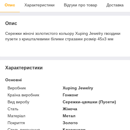
Опис
Характеристики
Відгуки про товар
Доставка
Опис
Сережки жіночі золотистого кольору Xuping Jewelry гвоздики
пузети з кришталевими білими стразами розмір 45х3 мм
Характеристики
Основні
Виробник
Xuping Jewelry
Країна виробник
Гонконг
Вид виробу
Сережки-цвяшки (Пусети)
Стать
Жіноча
Матеріал
Метал
Покриття
Золото
Стиль виконання
Класицизм