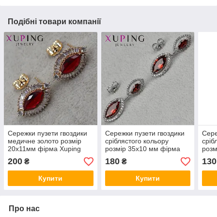
Подібні товари компанії
Сережки пузети гвоздики
Сережки пузети гвоздики
Сере
медичне золото розмір
сріблястого кольору
сріб
20х11мм фірма Xuping
розмір 35х10 мм фірма
розм
Jewelry з кристалами та
Xuping Jewelry з
Xupi
200
180
130
₴
₴
червоним рубіном
рубіновими кристалами
кри
камі
Купити
Купити
Про нас