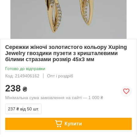
Сережки жіночі золотистого кольору Xuping
Jewelry гвоздики пузети з кришталевими
білими стразами розмір 45х3 мм
Готово до відправки
Код: 2149406162
Опт і роздріб
238
₴
Мінімальна сума замовлення на сайті — 1 000 ₴
237 ₴
від 50 шт.
Купити