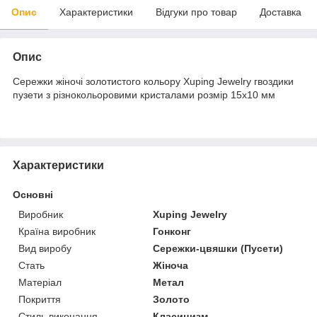
Опис
Характеристики
Відгуки про товар
Доставка
Опис
Сережки жіночі золотистого кольору Xuping Jewelry гвоздики
пузети з різнокольоровими кристалами розмір 15х10 мм
Характеристики
Основні
Виробник
Xuping Jewelry
Країна виробник
Гонконг
Вид виробу
Сережки-цвяшки (Пусети)
Стать
Жіноча
Матеріал
Метал
Покриття
Золото
Стиль виконання
Класицизм