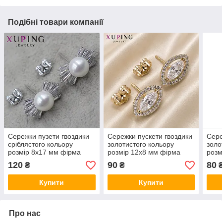
Подібні товари компанії
Сережки пузети гвоздики
Сережки пускети гвоздики
Сере
сріблястого кольору
золотистого кольору
золо
розмір 8х17 мм фірма
розмір 12х8 мм фірма
розм
Xuping Jewelry з
Xuping Jewelry з білими
Xupi
120
90
80
₴
₴
кристалами та перлами
кристалами
біли
Купити
Купити
Про нас