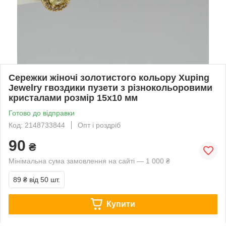
Сережки жіночі золотистого кольору Xuping
Jewelry гвоздики пузети з різнокольоровими
кристалами розмір 15х10 мм
Готово до відправки
Код: 2148733844
Опт і роздріб
90
₴
Мінімальна сума замовлення на сайті — 1 000 ₴
89 ₴
від 50 шт.
Купити