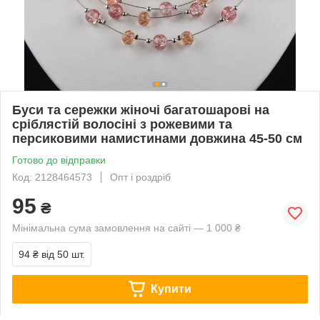
Буси та сережки жіночі багатошарові на
сріблястій волосіні з рожевими та
персиковими намистинами довжина 45-50 см
Готово до відправки
Код: 2128464573
Опт і роздріб
95
₴
Мінімальна сума замовлення на сайті — 1 000 ₴
94 ₴
від 50 шт.
Купити