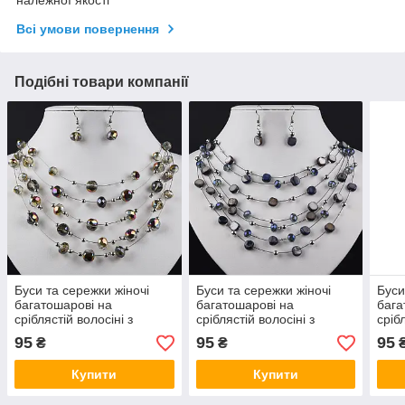
Всі умови повернення
Подібні товари компанії
Буси та сережки жіночі
Буси та сережки жіночі
Буси
багатошарові на
багатошарові на
бага
сріблястій волосіні з
сріблястій волосіні з
сріб
бензиновими
блакитними намистинами,
нам
95
95
95
₴
₴
намистинами, що
що переливаються,
пере
переливаються, довжина
довжина 45-50 см
45-5
Купити
Купити
45-50 см