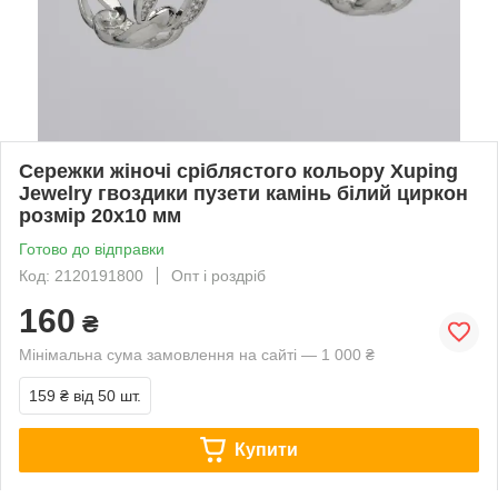
Сережки жіночі сріблястого кольору Xuping
Jewelry гвоздики пузети камінь білий циркон
розмір 20х10 мм
Готово до відправки
Код: 2120191800
Опт і роздріб
160
₴
Мінімальна сума замовлення на сайті — 1 000 ₴
159 ₴
від 50 шт.
Купити