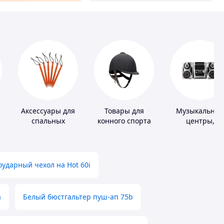
Аксессуары для
Товары для
Музыкальны
спальных
конного спорта
центры,
мешков,
магнитолы
карематов и
палаток
ударный чехол на Hot 60i
а
Белый бюстгальтер пуш-ап 75b