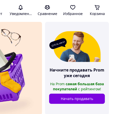
ет
Уведомления
Сравнение
Избранное
Корзина
О! Есть заказ
Начните продавать
Prom
уже сегодня
На
Prom
самая большая база
покупателей
с рейтингом
!
Начать продавать