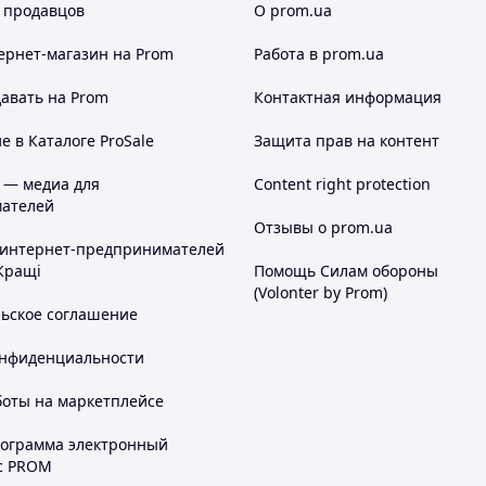
 продавцов
О prom.ua
ернет-магазин
на Prom
Работа в prom.ua
авать на Prom
Контактная информация
 в Каталоге ProSale
Защита прав на контент
 — медиа для
Content right protection
ателей
Отзывы о prom.ua
 интернет-предпринимателей
Кращі
Помощь Силам обороны
(Volonter by Prom)
льское соглашение
онфиденциальности
боты на маркетплейсе
рограмма электронный
с PROM