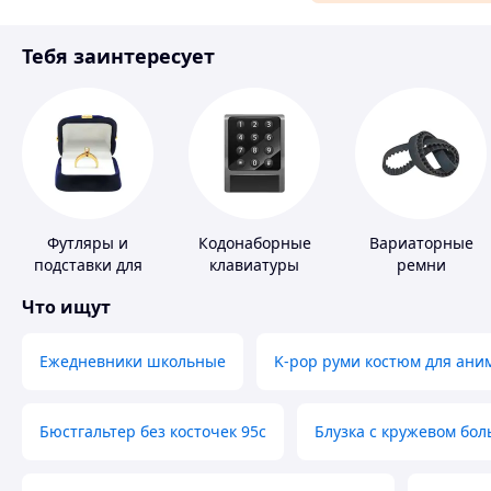
Материалы для ремонта
Тебя заинтересует
Спорт и отдых
Футляры и
Кодонаборные
Вариаторные
подставки для
клавиатуры
ремни
драгоценностей
Что ищут
Ежедневники школьные
K-pop руми костюм для ани
Бюстгальтер без косточек 95с
Блузка с кружевом бо