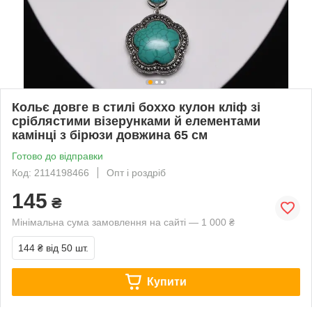
Кольє довге в стилі боххо кулон кліф зі
сріблястими візерунками й елементами
камінці з бірюзи довжина 65 см
Готово до відправки
Код: 2114198466
Опт і роздріб
145
₴
Мінімальна сума замовлення на сайті — 1 000 ₴
144 ₴
від 50 шт.
Купити