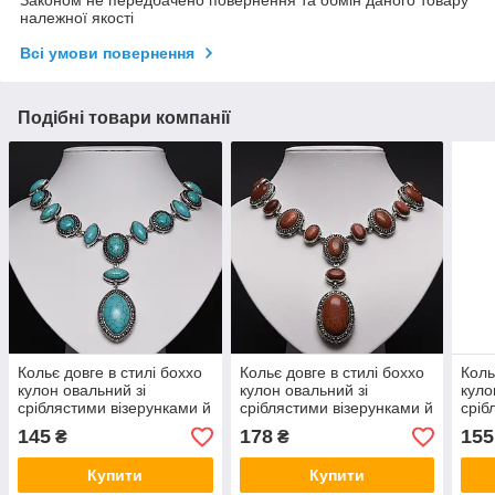
належної якості
Всі умови повернення
Подібні товари компанії
Кольє довге в стилі боххо
Кольє довге в стилі боххо
Коль
кулон овальний зі
кулон овальний зі
куло
сріблястими візерунками й
сріблястими візерунками й
сріб
елементами камінці з
елементами коричневий
елем
145
178
155
₴
₴
бірюзи довжина 65 см
авантюрин довжина 65 см
каме
см
Купити
Купити